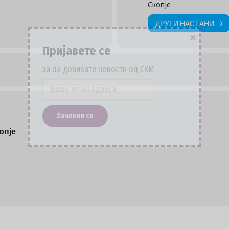
Скопје
ДРУГИ НАСТАНИ
×
Пријавете се
за да добивате новости од СКМ
опје