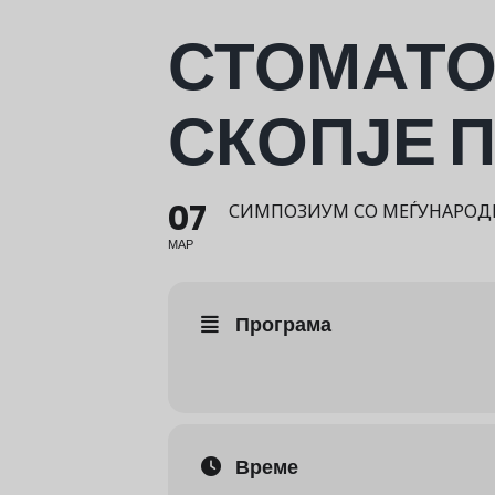
СТОМАТО
СКОПЈЕ 
07
СИМПОЗИУМ СО МЕЃУНАРОДН
МАР
Програма
Време