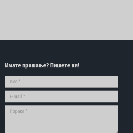
Имате прашање? Пишете ни!
Име *
E-mail *
Порака *