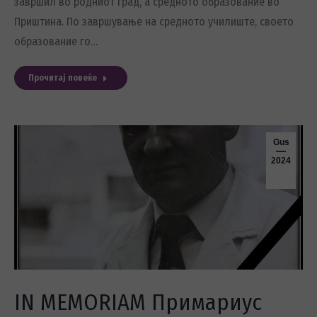
завршил во родниот град, а средното образование во
Приштина. По завршување на средното училиште, своето
образование го…
Прочитај повеќе
Gus
2024
IN MEMORIAM Примариус