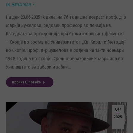
IN-MEMORIAM
На ден 23.06.2025 година, на 76-годишна возраст проф. д-р
Марија Зужелова, редовен професор во пензија на
Катедрата за ортодонција при Стоматолошкиот факултет
– Скопје во состав на Универзитетот ,,Св. Кирил и Методиј”
во Скопје. Проф. д-р Зужелова е родена на 13-ти ноември
1948 година во Скопје. Средно образование завршила во
Училиштето за забари и забни…
Прочитај повеќе
Qer
2025