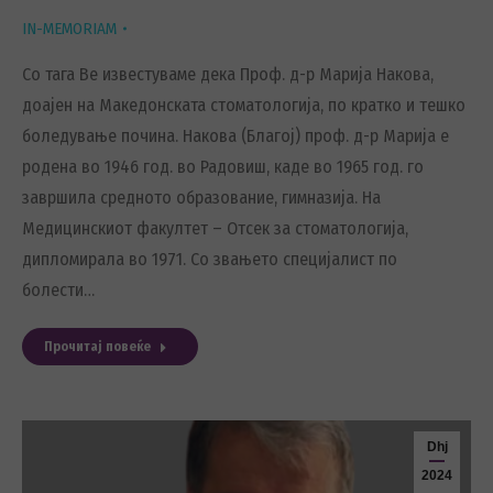
IN-MEMORIAM
Со тага Ве известуваме дека Проф. д-р Марија Накова,
доајен на Македонската стоматологија, по кратко и тешко
боледување почина. Накова (Благој) проф. д-р Марија е
родена во 1946 год. во Радовиш, каде во 1965 год. го
завршила средното образование, гимназија. На
Медицинскиот факултет – Отсек за стоматологија,
дипломирала во 1971. Со звањето специјалист по
болести…
Прочитај повеќе
Dhj
2024