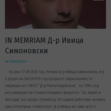
IN MEMRIAM Д-р Ивица
Симоновски
IN-MEMORIAM
На ден 17.09.2025 год. почина Д-р Ивица Симоновски, кој
е роден на 08.03.1976 год.Средното образование го
завршува во СМУГС “Д-р Панче Караѓозов” во 1994 год.
исе запишува на Стоматолошкиот факултет “Св. Кирил и
Методиј” во Скопје. Повеќеод 20 години работеше активно
како почитуван стоматолог. Д-р Ивица не само што е