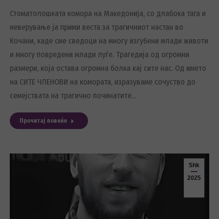
Стоматолошката комора на Македонија, со длабока тага и
неверување ја прими веста за трагичниот настан во
Кочани, каде сме сведоци на многу изгубени млади животи
и многу повредени млади луѓе. Трагедија од огромни
размери, која остава огромна болка кај сите нас. Од името
на СИТЕ ЧЛЕНОВИ на комората, изразуваме сочуство до
семејствата на трагично починатите…
Прочитај повеќе
Shk
2025