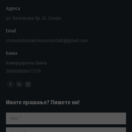
Адреса
ул. Балзакова бр. 32, Скопје
Email
stomatoloskakomora.kontakt@gmail.com
Банка
Комерцијална Банка
300000000477179
Find us on:
Facebook
Linkedin
Instagram
page
page
page
Имате прашање? Пишете ни!
opens
opens
opens
in
in
in
Име *
new
new
new
window
window
window
E-mail *