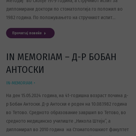
Методиј“ во Скопје 1979 година, а стручниот испит за
дипломирани доктори по стоматологија го положил во
1982 година. По положувањето на стручниот испит…
Прочитај повеќе
IN MEMORIAM – Д-Р БОБАН
АНТОСКИ
IN-MEMORIAM
На ден 15.05.2024 година, на 41-годишна возраст почина д-
р Бобан Антоски. Д-р Антоски е роден на 10.08.1982 година
во Тетово. Средното образование завршил во Тетово, во
средното медицинско училиште „Никола Штејн“, а
дипломирал во 2010 година на Стоматолошкиот факултет