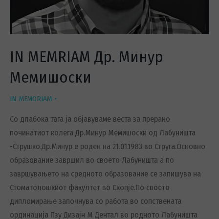
IN MEMRIAM Др. Минур
Мемишоски
IN-MEMORIAM
Со длабока тага ја објавуваме веста за прерано
починатиот колега Др.Минур Мемишоски од Лабуништа
-Струшко.Др.Минур е роден на 21.01.1983 во Струга.Основно
образование завршил во своето Лабуништа а по
завршувањето на средното образование се запишува на
Стоматолошкиот факултет во Скопје.По своето
дипломирање започнува со работа во сопствената
ординација Пзу Дизајн М Дентал во родното Лабуништа