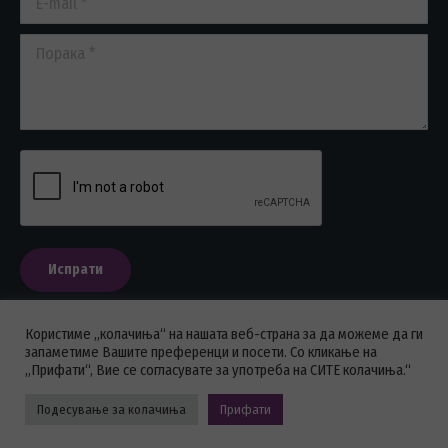
Порака *
Испрати
Користиме „колачиња“ на нашата веб-страна за да можеме да ги
запаметиме Вашите преференци и посети. Со кликање на
„Прифати“, Вие се согласувате за употреба на СИТЕ колачиња.“
ПОЛИТИКА НА ПРИВАТНОСТ
Подесување за колачиња
Прифати
Стоматолошка комора на Македонија © 2026 - Сите права се
задржани.