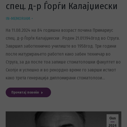
спец. д-р Ѓорѓи Калајџиески
IN-MEMORIAM
На 11.08.2024 на 84 годишна возраст почина Примариус
спец. д-р Ѓорѓи Калајџиески . Роден 21.01.1940год во Струга.
Завршил заботехничко училиште во 1958год. Три години
после матурирањето работел како забен техничар во
Струга, за да после тоа запише стоматолошки факултет во
Скопје и успешно и во рекордно време го заврши истиот
како трета генерација дипломирани стоматолози…
Прочитај повеќе
Gus
2024