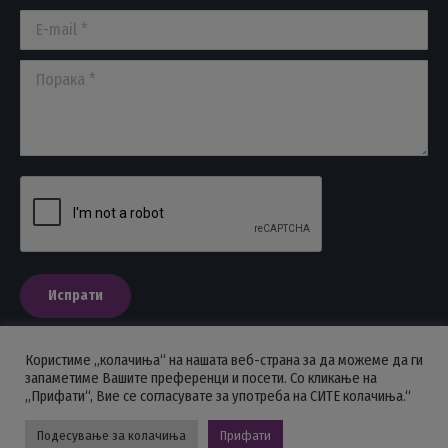
window
window
window
E-mail *
Порака *
Испрати
Користиме „колачиња“ на нашата веб-страна за да можеме да ги
запаметиме Вашите преференци и посети. Со кликање на
„Прифати“, Вие се согласувате за употреба на СИТЕ колачиња.“
ПОЛИТИКА НА ПРИВАТНОСТ
Подесување за колачиња
Прифати
Стоматолошка комора на Македонија © 2026 - Сите права се