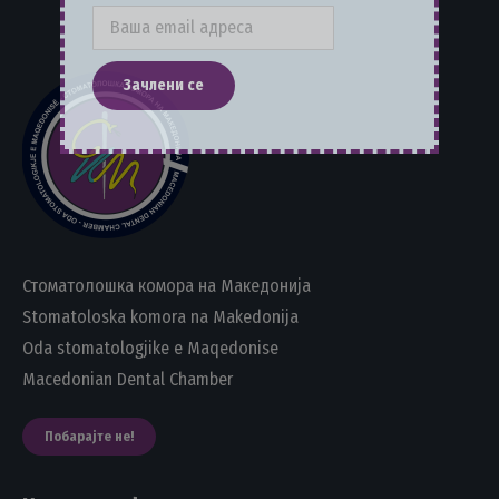
Стоматолошка комора на Македонија
Stomatoloska komora na Makedonija
Oda stomatologjike e Maqedonise
Macedonian Dental Chamber
Побарајте не!