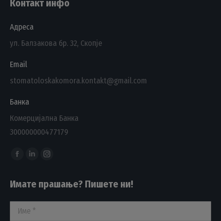
Контакт инфо
Адреса
ул. Балзакова бр. 32, Скопје
Email
stomatoloskakomora.kontakt@gmail.com
Банка
Комерцијална Банка
300000000477179
Find us on:
Facebook
Linkedin
Instagram
page
page
page
Имате прашање? Пишете ни!
opens
opens
opens
in
in
in
Име *
new
new
new