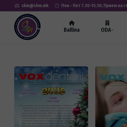
skm@skm.mk
Пон - Пет 7.30-15.30; Прием на с
Ballina
ODA