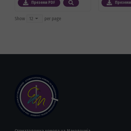
Преземи PDF
Преземи
Show
per page
Стоматолошка комора на Македонија