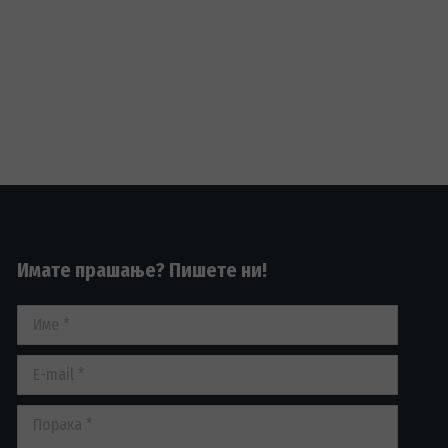
Имате прашање? Пишете ни!
Име *
E-mail *
Порака *