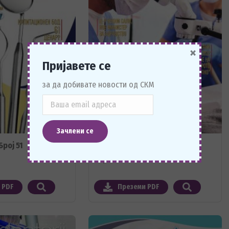
×
Пријавете се
за да добивате новости од СКМ
рој 51
Информатор Број 50
04/2022
 PDF
Преземи PDF