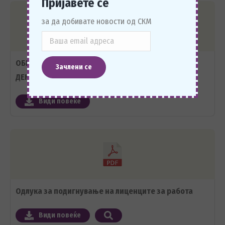
Пријавете се
за да добивате новости од СКМ
ОБРАЌАЊЕ НА ПРЕТСЕДАТЕЛОТ НА СКМ Д-Р МАРИЈАН
ДЕНКОВСКИ
Види повеќе
Одлука за подигнување на лиценците за работа
Види повеќе