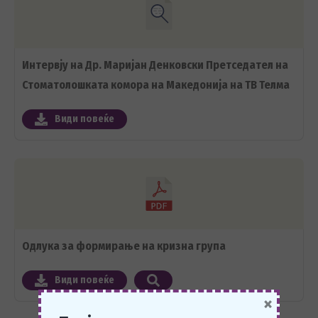
Интервју на Др. Маријан Денковски Претседател на
Стоматолошката комора на Македонија на ТВ Телма
Види повеќе
Одлука за формирање на кризна група
Види повеќе
×