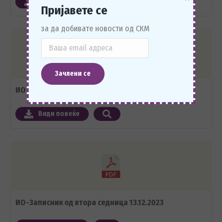
Види повеќе
Пријавете се
за да добивате новости од СКМ
ИО одлука за финансиски извештај за 2023
Види повеќе
ИО-Записник од втора седница 13.12.2023