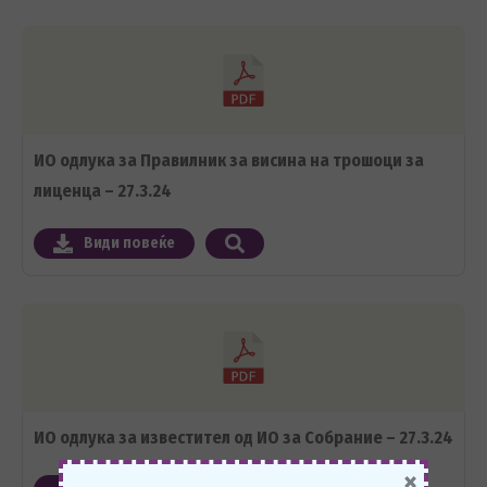
ИО одлука за Правилник за висина на трошоци за
лиценца – 27.3.24
Види повеќе
ИО одлука за известител од ИО за Собрание – 27.3.24
×