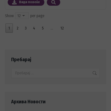
Види повеќе
Show
per page
1
2
3
4
5
…
12
Пребарај
Search:
Архива Новости