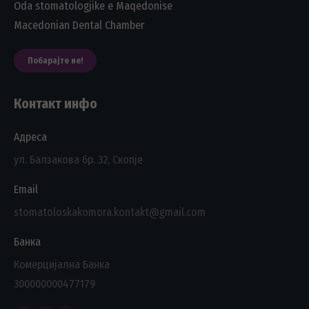
Oda stomatologjike e Maqedonise
Macedonian Dental Chamber
Побарајте не!
Контакт инфо
Адреса
ул. Балзакова бр. 32, Скопје
Email
stomatoloskakomora.kontakt@gmail.com
Банка
Комерцијална Банка
300000000477179