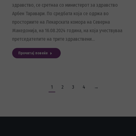
здравство, се сретнаа со министерот за здравство
Арбен Таравари. По средбата која се одржа во
просториите на Лекарската комора на Северна
Македонија, на 16.08.2024 година, на која учествуваа
претседателите на трите здравствени…
Прочитај повеќе
1
2
3
4
→