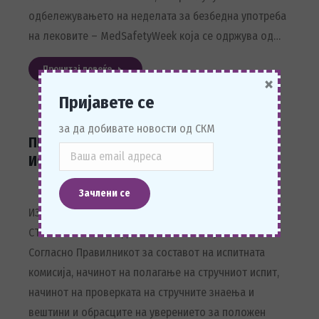
одбележувањето на неделата за безбедна употреба
на лековите – MedSafetyWeek која се одржува од…
Прочитај повеќе
×
Пријавете се
за да добивате новости од СКМ
ПРИЈАВУВАЊЕ ЗА ПОЛАГАЊЕ НА СТРУЧЕН
ИСПИТ ВО ДЕКЕМВРИСКА СЕСИЈА 2024
ИЗВЕСТУВАЊЕ ПРИЈАВУВАЊЕ ЗА ПОЛАГАЊЕ НА
СТРУЧЕН ИСПИТ ВО ДЕКЕМВРИСКА СЕСИЈА 2024
Согласно Правилникот за составот на испитната
комисија, начинот на полагање на стручниот испит,
начинот на проверката на стручните знаења и
вештини и обрасците на уверението за положен