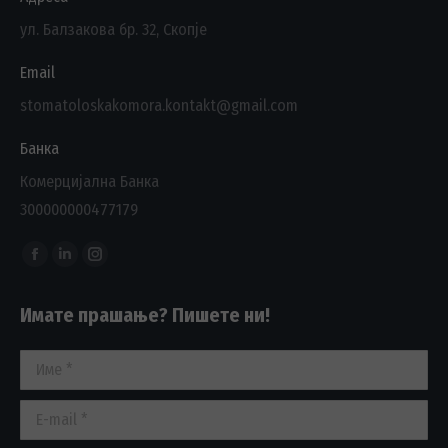
ул. Балзакова бр. 32, Скопје
Email
stomatoloskakomora.kontakt@gmail.com
Банка
Комерцијална Банка
300000000477179
Find us on:
Facebook
Linkedin
Instagram
page
page
page
Имате прашање? Пишете ни!
opens
opens
opens
in
in
in
Име *
new
new
new
window
window
window
E-mail *