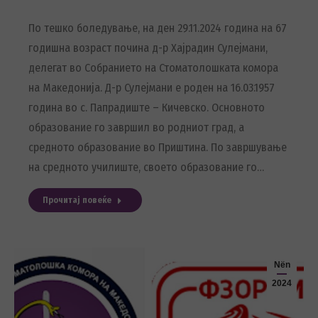
По тешко боледување, на ден 29.11.2024 година на 67
годишна возраст почина д-р Хајрадин Сулејмани,
делегат во Собранието на Стоматолошката комора
на Македонија. Д-р Сулејмани е роден на 16.03.1957
година во с. Папрадиште – Кичевско. Основното
образование го завршил во родниот град, а
средното образование во Приштина. По завршување
на средното училиште, своето образование го…
Прочитај повеќе
Nën
2024