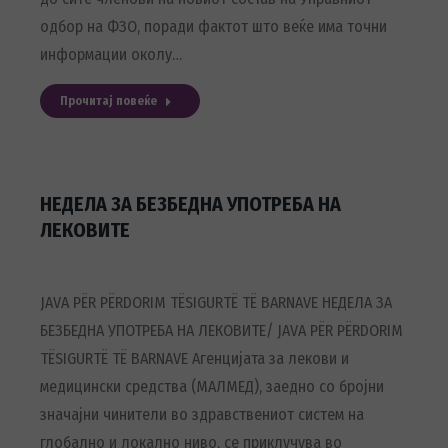
одбор на ФЗО, поради фактот што веќе има точни
информации околу…
Прочитај повеќе
НЕДЕЛА ЗА БЕЗБЕДНА УПОТРЕБА НА
ЛЕКОВИТЕ
JAVA PËR PËRDORIM TËSIGURTË TË BARNAVE НЕДЕЛА ЗА
БЕЗБЕДНА УПОТРЕБА НА ЛЕКОВИТЕ/ JAVA PËR PËRDORIM
TËSIGURTË TË BARNAVE Агенцијата за лекови и
медицински средства (МАЛМЕД), заедно со бројни
значајни чинители во здравствениот систем на
глобално и локално ниво, се приклучува во