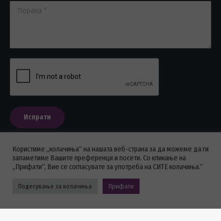
Порака *
Испрати
Користиме „колачиња“ на нашата веб-страна за да можеме да ги
запаметиме Вашите преференци и посети. Со кликање на
„Прифати“, Вие се согласувате за употреба на СИТЕ колачиња.“
ПОЛИТИКА НА ПРИВАТНОСТ
Подесување за колачиња
Прифати
Стоматолошка комора на Македонија © 2026 - Сите права се
задржани.
Powered by GOHOST.mk