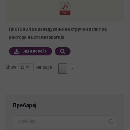
ПРОТОКОЛ за изведување на стручен испит за
доктори на стоматологија
Види повеќе
Show
per page
1
2
Пребарај
Search: