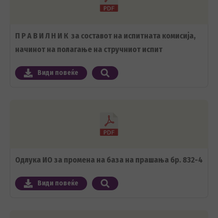
П Р А В И Л Н И К за составот на испитната комисија,
начинот на полагање на стручниот испит
Види повеќе
Одлука ИО за промена на база на прашања бр. 832-4
Види повеќе