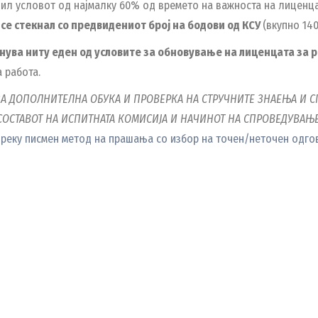
л условот од најмалку 60% од времето на важноста на лиценцат
 се стекнал со предвидениот број на бодови од КСУ
(вкупно 14
нува ниту еден од условите за обновување на лиценцата за 
 работа.
ЗА ДОПОЛНИТЕЛНА ОБУКА И ПРОВЕРКА НА СТРУЧНИТЕ ЗНАЕЊА И 
ОСТАВОТ НА ИСПИТНАТА КОМИСИЈА И НАЧИНОТ НА СПРОВЕДУВАЊЕ НА
 преку писмен метод на прашања со избор на точен/неточен одг