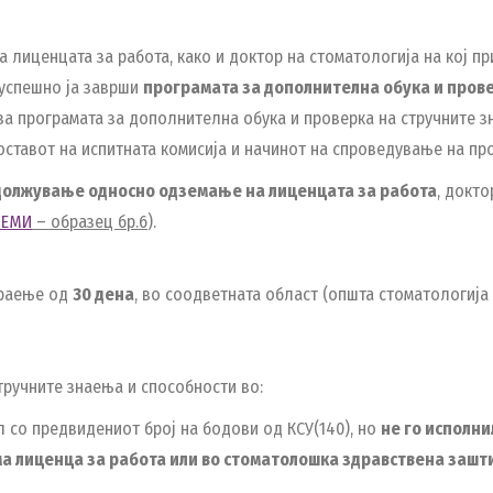
а лиценцата за работа, како и доктор на стоматологија на кој п
успешно ја заврши
програмата за дополнителна обука и пров
за програмата за дополнителна обука и проверка на стручните 
оставот на испитната комисија и начинот на спроведување на п
должување односно одземање на лиценцата за работа
, докт
ЗЕМИ
–
образец бр.6
).
траење од
30 дена
, во соодветната област (општа стоматологија
тручните знаења и способности во:
 со предвидениот број на бодови од КСУ(140), но
не го исполни
има лиценца за работа или во стоматолошка здравствена зашт