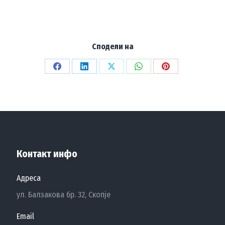
Сподели на
Share
Share
Share
Share
Share
on
on
on
on
on
Facebook
LinkedIn
X
WhatsApp
Pinterest
Контакт инфо
Адреса
ул. Балзакова бр. 32, Скопје
Email