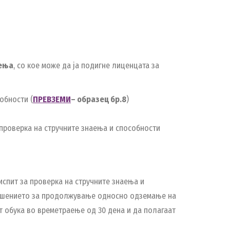
аења
, со кое може да ја подигне лиценцата за
обности (
ПРЕВЗЕМИ
–
образец бр.8
)
 проверка на стручните знаења и способности
испит за проверка на стручните знаења и
а решението за продолжување односно одземање на
т обука во времетраење од 30 дена и да полагаат