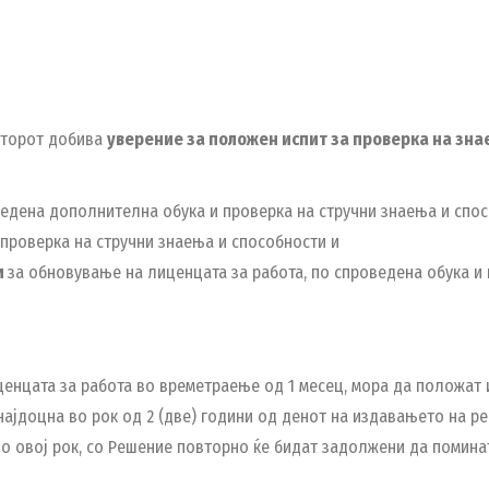
кторот добива
уверение за положен испит за проверка на зн
едена дополнителна обука и проверка на стручни знаења и спос
проверка на стручни знаења и способности и
и
за обновување на лиценцата за работа, по спроведена обука и
енцата за работа во времетраење од 1 месец, мора да положат 
а најдоцна во рок од 2 (две) години од денот на издавањето н
во овој рок, со Решение повторно ќе бидат задолжени да помина