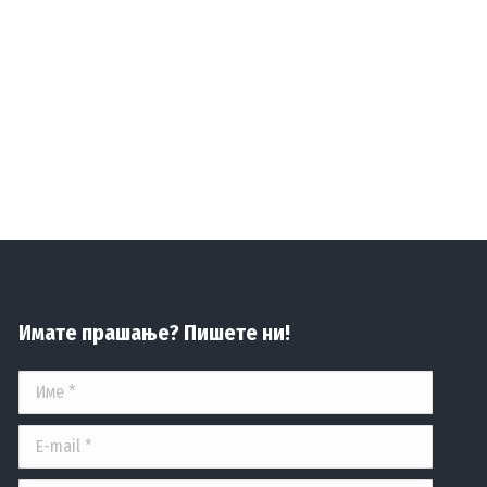
Имате прашање? Пишете ни!
Име *
E-mail *