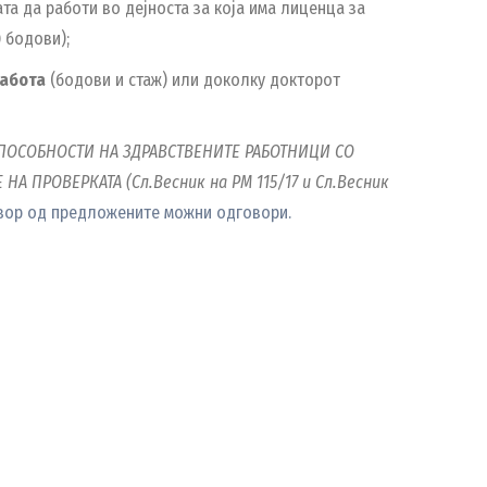
а да работи во дејноста за која има лиценца за
0 бодови);
работа
(бодови и стаж) или доколку докторот
СПОСОБНОСТИ НА ЗДРАВСТВЕНИТЕ РАБОТНИЦИ СО
 ПРОВЕРКАТА (Сл.Весник на РМ 115/17 и Сл.Весник
овор од предложените можни одговори.