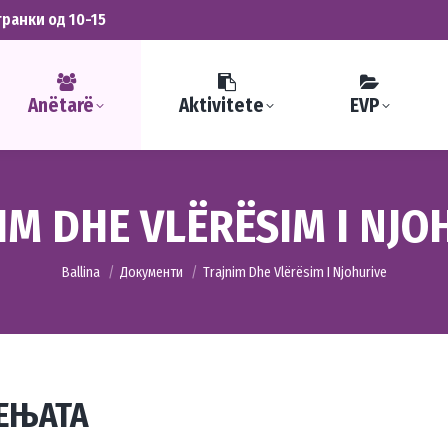
транки од 10-15
Anëtarë
Aktivitete
EVP
IM DHE VLËRËSIM I NJO
You are here:
Ballina
Документи
Trajnim Dhe Vlërësim I Njohurive
АЕЊАТА