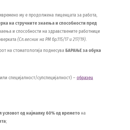
ривремено му е продолжена лиценцата за работа,
ерка на стручните знаења и способности пред
знаења и способности на здравствените работници
роверката
(Сл.весник на РМ бр.115/17 и 217/19)
.
орот на стоматологија поднесува
БАРАЊЕ за обука
 или специјалност/супспецијалност) –
образец
л условот од најмалку 60% од времето
на
ита
;