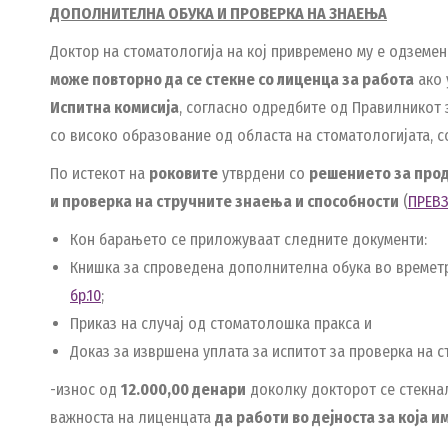
ДОПОЛНИТЕЛНА
ОБУКА И ПРОВЕРКА НА ЗНАЕЊА
Доктор на стоматологија на кој привремено му е одземен
може повторно да се стекне со лиценца за работа
ако 
Испитна комисија
, согласно одредбите од Правилникот 
со високо образование од областа на стоматологијата, с
По истекот на
роковите
утврдени со
решението за про
и проверка на стручните знаења и способности
(
ПРЕВ
Кон барањето се приложуваат следните документи:
Книшка за спроведена дополнителна обука во време
бр.10
;
Приказ на случај од стоматолошка пракса и
Доказ за извршена уплата за испитот за проверка на с
-износ од
12.000,00
денари
доколку докторот се стекнал
важноста на лиценцата
да работи во дејноста за која 