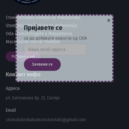
Стоматолошка комора на Македонија
×
Stomatoloska komora na Makedonija
Пријавете се
Oda stomatologjike e Maqedonise
за да добивате новости од СКМ
Macedonian Dental Chamber
Побарајте не!
Контакт инфо
Адреса
ул. Балзакова бр. 32, Скопје
Email
stomatoloskakomora.kontakt@gmail.com