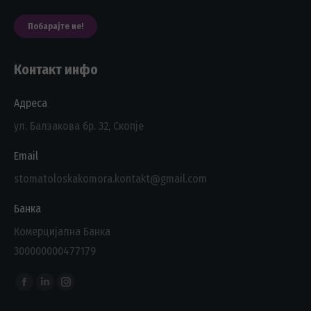
Побарајте не!
Контакт инфо
Адреса
ул. Балзакова бр. 32, Скопје
Email
stomatoloskakomora.kontakt@gmail.com
Банка
Комерцијална Банка
300000000477179
Find us on:
Facebook
Linkedin
Instagram
page
page
page