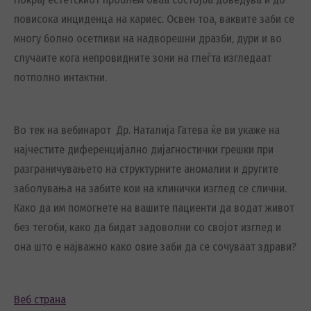
повисока инциденца на кариес. Освен тоа, ваквите заби се
многу болно осетливи на надворешни дразби, дури и во
случаите кога непровидните зони на глеѓта изгледаат
потполно интактни.
Во тек на вебинарот Др. Наталија Гатева ќе ви укаже на
најчестите диференцијално дијагностички грешки при
разграничувањето на структурните аномалии и другите
заболувања на забите кои на клинички изглед се слични.
Како да им помогнете на вашите пациенти да водат живот
без тегоби, како да бидат задоволни со својот изглед и
она што е најважно како овие заби да се сочуваат здрави?
Веб страна