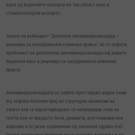
еден од водечките експерти во таа област како и
стоматологијата воопшто.
Темата на вебинарот “Дентална хипоминерализација –
решенија за секојдневната клиничка пракса” ќе го опфати
проблемот на денталната хипоминерализација кај вашите
пациенти како и решенија за секојдневната клиничка
пракса.
Хипоминерализацијата на забите претставува широк поим
кој опфаќа поголем број на структурни аномалии на
забите кои се карактеризираат со непровидни зони на
глеѓта кои се кредасто бели, кремасти, жолтеникави или
кафеави и се јасно ограничени од околната здрава глеѓ.
Покрај естетскиот проблем оваа состојба доведува и до