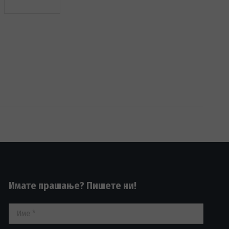
Имате прашање? Пишете ни!
Име *