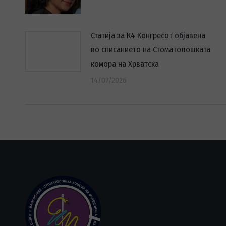
Статија за К4 Конгресот објавена
во списанието на Стоматолошката
комора на Хрватска
14/07/2026