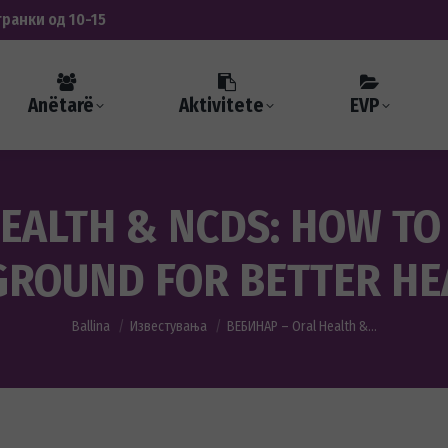
транки од 10-15
Anëtarë
Aktivitete
EVP
EALTH & NCDS: HOW T
GROUND FOR BETTER HE
You are here:
Ballina
Известувања
ВЕБИНАР – Oral Health &…