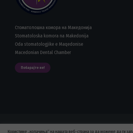
Стоматолошка комора на Македонија
Stomatoloska komora na Makedonija
Oda stomatologjike e Maqedonise
Macedonian Dental Chamber
Побарајте не!
С
Користиме „колачиња“ на нашата веб-страна за да можеме да ги за