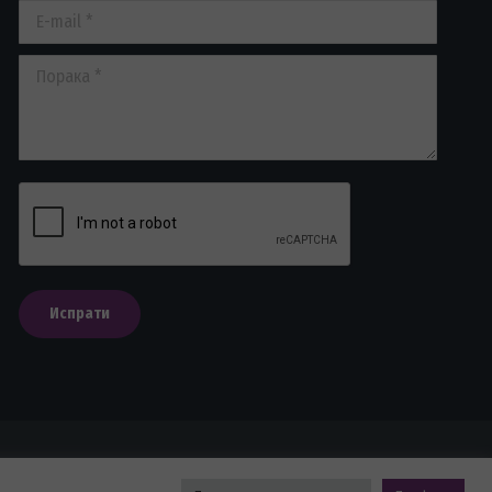
E-mail *
Порака *
Испрати
и.