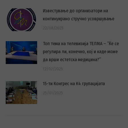
Известување до организатори на
континуирано стручно усовршување
22/08/2025
Топ тема на телевизија ТЕЛМА – “Ќе се
регулира ли, конечно, кој и каде може
да врши естетска медицина?’’
12/02/2025
15-ти Конгрес на К4 групацијата
25/01/2025