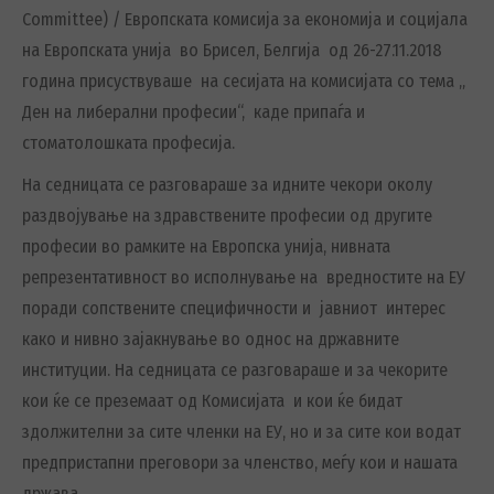
Committee) /
Европската комисија за економија и социјала
на Европската унија во Брисел, Белгија од 26-27.11.2018
година присуствуваше на сесијата на комисијата со тема
„
Ден на либерални професии“, каде припаѓа и
стоматолошката професија.
На седницата се разговараше за идните чекори околу
раздвојување на здравствените професии од другите
професии во рамките на Европска унија, нивната
репрезентативност во исполнување на вредностите на ЕУ
поради сопствените специфичности и јавниот интерес
како и нивно зајакнување во однос на државните
институции. На седницата се разговараше и за чекорите
кои ќе се преземаат од Комисијата и кои ќе бидат
здолжителни за сите членки на ЕУ, но и за сите кои водат
предпристапни преговори за членство, меѓу кои и нашата
држава.