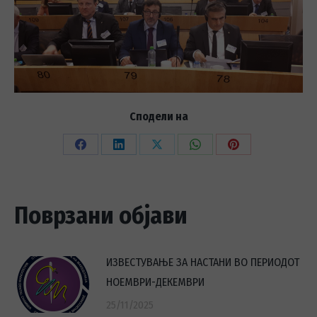
Сподели на
Share
Share
Share
Share
Share
on
on
on
on
on
Facebook
LinkedIn
X
WhatsApp
Pinterest
Поврзани објави
ИЗВЕСТУВАЊЕ ЗА НАСТАНИ ВО ПЕРИОДОТ
НОЕМВРИ-ДЕКЕМВРИ
25/11/2025