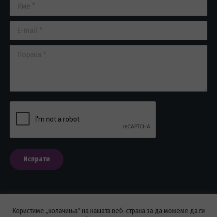
Име *
new
new
new
window
window
window
E-mail *
Порака *
Испрати
Користиме „колачиња“ на нашата веб-страна за да можеме да ги