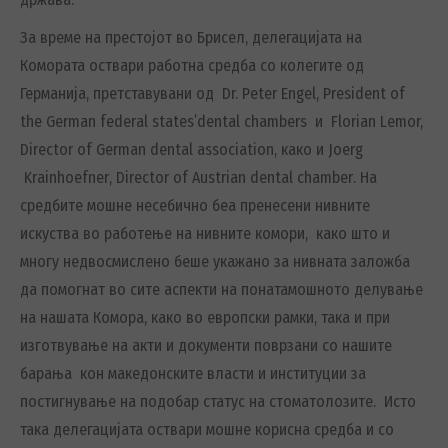
За време на престојот во Брисел, делегацијата на
Комората оствари работна средба со колегите од
Германија, претставувани од
Dr. Peter Engel, President of
the German federal states’dental chambers
и
Florian Lemor,
Director of German dental association
, како и
Joerg
Krainhoefner
,
Director of Austrian dental chamber
. На
средбите
мошне несебично беа пренесени нивните
искуства во работење на нивните комори, како што и
многу недвосмис
л
ено
беше укажано за нивната заложба
да помогнат во сите аспекти на понатамошното делување
на нашата Комора, како во европски рамки, така и при
изготвување на акти и документи поврзани со нашите
барања кон македонските власти и институции за
постигнување на подобар статус на стоматолозите.
Исто
така делегацијата оствари мошне корисна средба и со