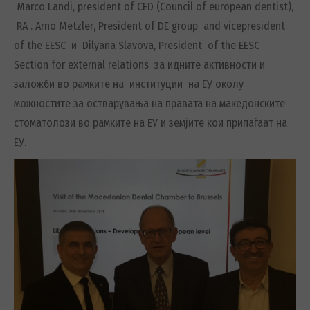
Marco Landi, president of CED (Council of european dentist),
RA . Arno Metzler
,
President of DE group and vicepresident
of the EESC и Dilyana Slavova, President of the EESC
Section for external relations
за
идните ак
т
ивности
и
заложби во рамките на институции на ЕУ околу
можностите за остварувања на правата на македонските
стоматолози во рамките на ЕУ и земј
и
те кои припаѓаат на
ЕУ.