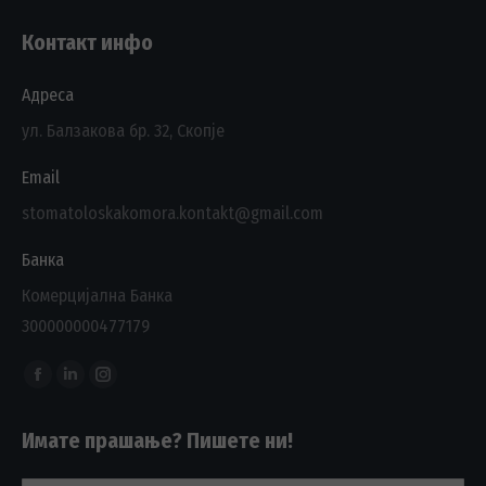
Контакт инфо
Адреса
ул. Балзакова бр. 32, Скопје
Email
stomatoloskakomora.kontakt@gmail.com
Банка
Комерцијална Банка
300000000477179
Find us on:
Facebook
Linkedin
Instagram
page
page
page
Имате прашање? Пишете ни!
opens
opens
opens
in
in
in