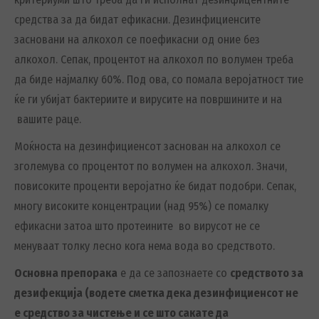
средства за да бидат ефикасни. Дезинфициенсите
засновани на алкохол се поефикасни од оние без
алкохол. Сепак, процентот на алкохол по волумен треба
да биде најмалку 60%. Под ова, со помала веројатност тие
ќе ги убијат бактериите и вирусите на површините и на
вашите раце.
Моќноста на дезинфициенсот заснован на алкохол се
зголемува со процентот по волумен на алкохол. Значи,
повисоките проценти веројатно ќе бидат подобри. Сепак,
многу високите концентрации (над 95%) се помалку
ефикасни затоа што протеините во вирусот не се
менуваат толку лесно кога нема вода во средството.
Основна препорака
е да се запознаете со
средството за
дезифекција (водете сметка дека дезинфициенсот не
е средство за чистење и се што сакате да