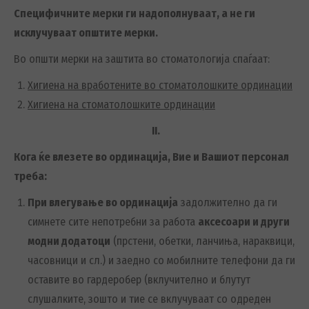
Специфичните мерки ги надополнуваат, а не ги
исклучуваат општите мерки.
Во општи мерки на заштита во стоматологија спаѓаат:
Хигиена на вработените во стоматолошките ординации
Хигиена на стоматолошките ординации
II
.
Кога ќе влезете во ординација, Вие и Вашиот персонал
треба:
При влегување во ординација
задолжително да ги
симнете сите непотребни за работа
аксесоари и други
модни додатоци
(прстени, обетки, ланчиња, нараквици,
часовници и сл.) и заедно со мобилните телефони да ги
оставите во гардеробер (вклучително и блутут
слушалките, зошто и тие се вклучуваат со одреден