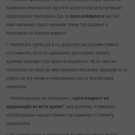
пациенти нечесно кон другите колеги кои ја почитуваат
предходната препорака (да ги
презапишувате
кај Вас
како матични) зошто можеби токму тој пациент е
позитивен со корона вирусот
–
Чекалната треба да е со доволно растојание помеѓу
столчињата, но и со адекватно растојание помеѓу
администраторот/сестрата и пациентот. Исто така во
чекалната не смее да има никакви списанија, брошури и сл.,
зошто на тој начин е невозможно да се контролира
хигиената
– Обезбедување на принципот „
еден пациент во
ординација во исто време
“, или доколку е неможно
обезбедување на растојание од најмалку 1-2 помеѓу
пациентите
– На самиот влез е неопходно да има на видно место