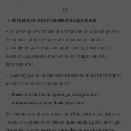
III
.
Хигиена на стоматолошките ординации
– Не смее да има теписи или теписони во ординациите и
чекалните, подот и ѕидовите мора да се чистат и
дезинфицираат со дезинфициенси (задолжително е
носење на ракавици при чистење и одржување на
просториите)
– Обезбедување на адекватна вентилација на просторот
во сите делови на ординациите.
Вашите асистенти треба да ја подготват
ординацијата пред Ваше доаѓање
Хигиеничарите или сестрите, или Вие самите (зависно од
тоа како е уредено во секоја ординација), работниот ден
треба да го започнете со дезинфекција на работното