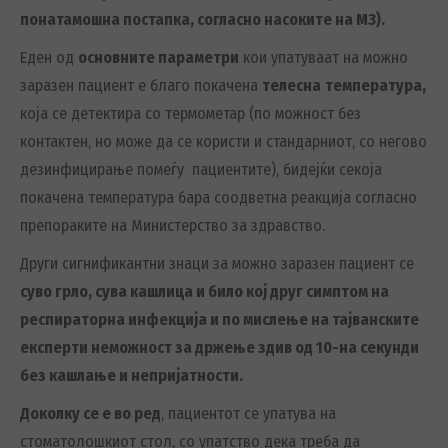
понатамошна постапка, согласно насоките на МЗ).
Еден од
основните параметри
кои упатуваат на можно
заразен пациент е благо покачена
телесна
температура,
која се детектира со термометар (по можност без
контактен, но може да се користи и стандарниот, со негово
дезинфицирање помеѓу пациентите), бидејќи секоја
покачена температура бара соодветна реакција согласно
препораките на Министерство за здравство.
Други сигнификантни знаци за можно заразен пациент се
суво грло, сува кашлица и било кој друг симптом на
респираторна инфекција и по мислење на тајванските
експерти неможност за држење здив од 10-на секунди
без кашлање и непријатности.
Доколку се е во ред
, пациентот се упатува на
стоматолошкиот стол, со упатство дека треба да