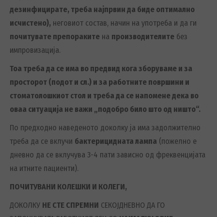
дезинфицирате, треба најпрвин да биде оптимално
исчистено),
неговиот состав, начин на употреба и да ги
почитувате препораките
на
производителите
без
импровизација.
Тоа треба да се има во предвид кога зборуваме и за
просторот (подот и сл.) и за работните површини и
стоматолошкиот стол и треба да се напомене дека во
оваа ситуација не важи „подобро било што од ништо“.
По предходно наведеното доколку ја има задолжително
треба да се вклучи
бактерицидната лампа
(пожелно е
дневно да се вклучува 3-4 пати зависно од фреквенцијата
на итните пациенти).
ПОЧИТУВАНИ КОЛЕШКИ И КОЛЕГИ,
ДОКОЛКУ
НЕ СТЕ СПРЕМНИ
СЕКОЈДНЕВНО ДА ГО