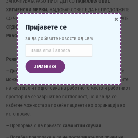
ЗАПОЧНУВАТА РАБОТНИОТ ДЕН СО
НАЈМАЛКУ ОВИЕ
ХИГИЕНСКИ МЕРКИ,
НАЈДОБАР СОВЕТ Е ДА НЕ ПРОДОЛЖИТЕ
×
СО ЧИТАЊЕ НА ТЕКСТОТ ПОНАТАМУ, НО И ДА НЕ ГИ ОТВАРАТЕ
Пријавете се
ОРДИНАЦИИТЕ И ДА
ПРЕСТАНЕТЕ СО
РАБОТА
.
за да добивате новости од СКМ
IV
.
Режим на работа во ординација:
– Дневниот распоред
на пациенти треба да е со што е
можно повеќе време помеѓу нив, за да може процедурите
на чистење и подготовка на работното место и работниот
простор да се завршат во потполност, но и за да се
избегне можноста за повеќе пациенти во ординација во
исто време.
– Препорака е да примате
само итни случаи
– Посебна препорака е да не постапувате при прием на