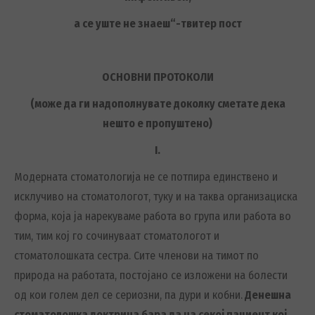
а се уште не знаеш
“-твитер пост
ОСНОВНИ ПРОТОКОЛИ
(може да ги надополнувате доколку сметате дека
нешто е пропуштено)
I
.
Модерната стоматологија не се потпира единствено и
исклучиво на стоматологот, туку и на таква организациска
форма, која ја нарекуваме работа во група или работа во
тим, тим кој го сочинуваат стоматологот и
стоматолошката сестра. Сите членови на тимот по
природа на работата, постојано се изложени на болести
од кои голем дел се сериозни, па дури и кобни.
Денешна
стоматолошка доктрина бара да на секој пациент кој