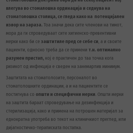
влегува во стомалошка ординација и седнува на
стоматолошка столица, се гледа како на потенцијален
извор на зараза.
Тоа значи дека сите членови на тимот,
мора да ги спроведуваат сите хигиенско-превентивни
мерки како би се
заштитиле пред се себе си
, а и своите
пациенти, односно треба да се примени
т.н. оптимално
разумен пристап,
кој е практичен до таа точка кога
ризикот од инфекција е сведен на занемарлив минимум.
Заштитата на стоматолозите, персоналот во
стоматолошките ординации, а и на пациентите се
постигнува со
општи и специфични мерки
. Општи мерки
на заштита бараат спроведување на дезинфекција и
стерилизација, како и примена на потрошен материјал за
еднократна употреба во текот на клиничкиот преглед, или
дијагностичко-тераписката постапка.