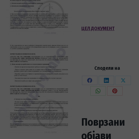
ЦЕЛ ДОКУМЕНТ
Сподели на
Share
Share
Share
on
on
on
Share
Share
Facebook
LinkedIn
X
on
on
WhatsApp
Pinterest
Поврзани
објави