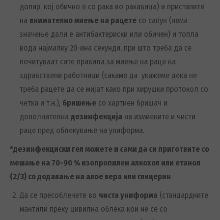
допир, кој обично е со рака во ракавица) и пристапите
на
внимателно миење на рацете
со сапун (нема
значење дали е антибактериски или обичен) и топла
вода најмалку 20-ина секунди, при што треба да се
почитуваат сите правила за миење на раце на
здравствени работници (сакаме да укажеме дека не
треба рацете да се мијат како при хирушки протокол со
четка и т.н.),
бришење
со хартиен бришач и
дополнителна
дезинфекција
на измиените и чисти
раце пред облекување на униформа.
*дезинфекциски гел можете и сами да си приготвите со
мешање на 70-90 % изопропилен алкохол или етанол
(2/3) со додавање на алое вера или глицерин
Да се пресоблечете во
чиста униформа
(стандардните
мантили преку цивилна облека кои не се со