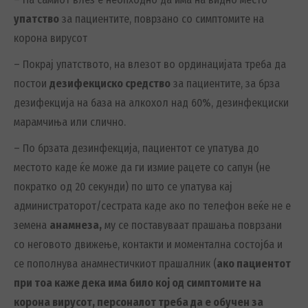
упатство
за пациентите, поврзано со симптомите на
корона вирусот
– Покрај упатството, на влезот во ординацијата треба да
постои
дезифекциско средство
за пациентите, за брза
дезифекција на база на алкохол над 60%, дезинфекциски
марамчиња или слично.
– По брзата дезинфекција, пациентот се упатува до
местото каде ќе може да ги измие рацете со сапун (не
пократко од 20 секунди) по што се упатува кај
администраторот/сестрата каде ако по телефон веќе не е
земена
анамнеза,
му се поставуваат прашања поврзани
со неговото движење, контакти и моментална состојба и
се пополнува анамнестичкиот прашалник (
ако пациентот
при тоа каже дека има било кој од симптомите на
корона вирусот, персоналот треба да е обучен за