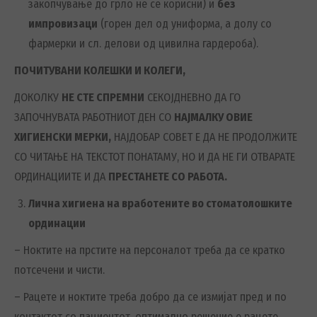
закопчување до грло не се корисни) и
без
импровизаци
(горен дел од униформа, а долу со
фармерки и сл. делови од цивилна гардероба).
ПОЧИТУВАНИ КОЛЕШКИ И КОЛЕГИ,
ДОКОЛКУ
НЕ СТЕ СПРЕМНИ
СЕКОЈДНЕВНО ДА ГО
ЗАПОЧНУВАТА РАБОТНИОТ ДЕН СО
НАЈМАЛКУ ОВИЕ
ХИГИЕНСКИ МЕРКИ,
НАЈДОБАР СОВЕТ Е ДА НЕ ПРОДОЛЖИТЕ
СО ЧИТАЊЕ НА ТЕКСТОТ ПОНАТАМУ, НО И ДА НЕ ГИ ОТВАРАТЕ
ОРДИНАЦИИТЕ И ДА
ПРЕСТАНЕТЕ СО РАБОТА.
Лична хигиена на вработените во стоматолошките
ординации
– Ноктите на прстите на персоналот треба да се кратко
потсечени и чисти.
– Рацете и ноктите треба добро да се измијат пред и по
контактот со пациентот, оптимално решение е рацете