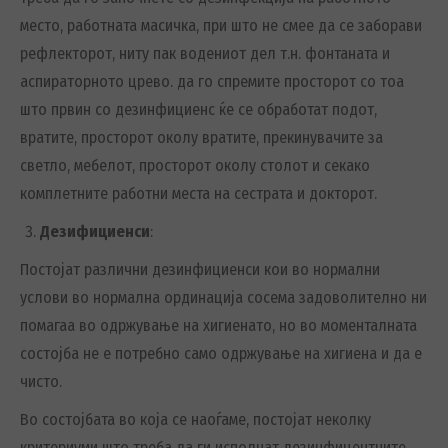
место, работната масичка, при што не смее да се заборави
рефлекторот, ниту пак водениот дел т.н. фонтаната и
аспираторното црево. да го спремите просторот со тоа
што првин со дезинфициенс ќе се обработат подот,
вратите, просторот околу вратите, прекинувачите за
светло, мебелот, просторот околу столот и секако
комплетните работни места на сестрата и докторот.
Дезифициенси
:
Постојат различни дезинфициенси кои во нормални
услови во нормална ординација сосема задоволително ни
помагаа во одржување на хигиенато, но во моменталната
состојба не е потребно само одржување на хигиена и да е
чисто.
Во состојбата во која се наоѓаме, постојат неколку
критериуми што треба да ги исполнат дезинфицентните