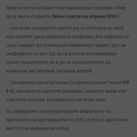
Пред почеток на Вашето интервенирање потребно е Вие
да ја имате следната
Лична заштитна опрема (ЛЗО
):
– Заштитен еднократен мантил кој се облекува за секој
нов пациент преку нормалната униформа, или најмалку по
секој пациент да го менувате минимално горниот дел на
униформата со чист (за да се избегне контаминација
помеѓу пациентите), но и да се самозаштитите од
нормални, инстиктивни, несвесни допири.
– Еднократна заштитна маска (се препорачуваат маски
FFP
1-3
), еднократни заштитни ракавици, заштитен визир или
заштитни наочари, едноикратна заштитна капа.
По завршување на интервенцијата внимателно по
протоколот за одстранување на ЛЗО, истата ја фрлате на
местото за медицински отпад.