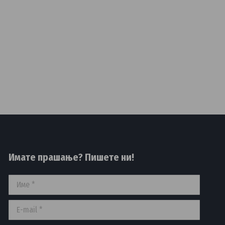
Имате прашање? Пишете ни!
Име *
E-mail *