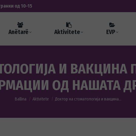
транки од 10-15
Anëtarë
Aktivitete
EVP
ТОЛОГИЈА И ВАКЦИНА П
РМАЦИИ ОД НАШАТА ДР
You are here:
Ballina
Aktivitete
Доктор на стоматологија и вакцина…