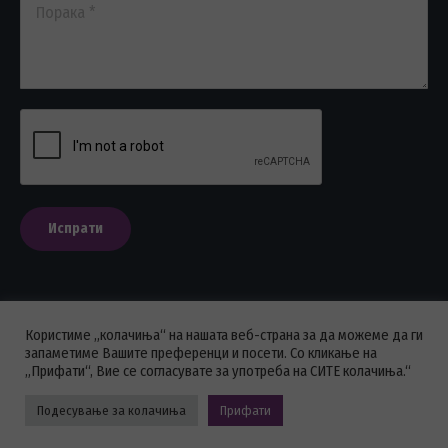
Порака *
Испрати
Користиме „колачиња“ на нашата веб-страна за да можеме да ги
ПОЛИТИКА НА ПРИВАТНОСТ
запаметиме Вашите преференци и посети. Со кликање на
„Прифати“, Вие се согласувате за употреба на СИТЕ колачиња.“
Стоматолошка комора на Македонија © 2026 - Сите права се
задржани.
Подесување за колачиња
Прифати
Powered by GOHOST.mk