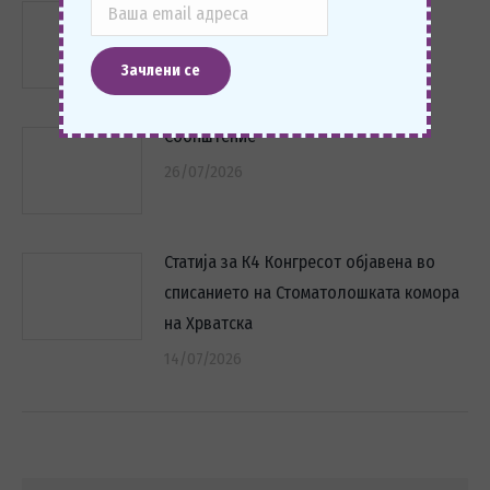
Соопштение
04/08/2026
Соопштение
26/07/2026
Статија за К4 Конгресот објавена во
списанието на Стоматолошката комора
на Хрватска
14/07/2026