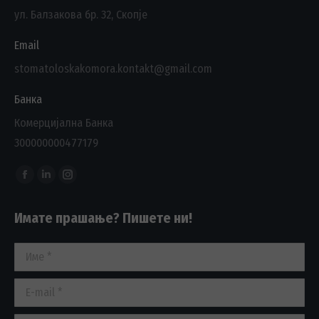
ул. Балзакова бр. 32, Скопје
Email
stomatoloskakomora.kontakt@gmail.com
Банка
Комерцијална Банка
300000000477179
Find us on:
Facebook
Linkedin
Instagram
page
page
page
Имате прашање? Пишете ни!
opens
opens
opens
in
in
in
Име *
new
new
new
window
window
window
E-mail *