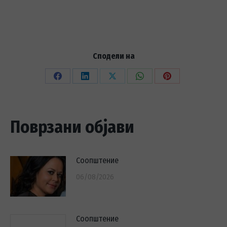
Сподели на
Share
Share
Share
Share
Share
on
on
on
on
on
Facebook
LinkedIn
X
WhatsApp
Pinterest
Поврзани објави
Соопштение
06/08/2026
Соопштение