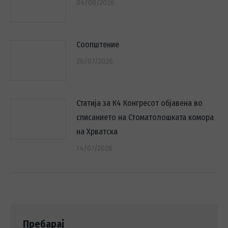
04/08/2026
Соопштение
26/07/2026
Статија за К4 Конгресот објавена во
списанието на Стоматолошката комора
на Хрватска
14/07/2026
Пребарај