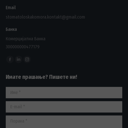
Email
stomatoloskakomora.kontakt@gmail.com
Банка
Комерцијална Банка
300000000477179
Find us on:
Facebook
Linkedin
Instagram
page
page
page
Имате прашање? Пишете ни!
opens
opens
opens
in
in
in
Име *
new
new
new
window
window
window
E-mail *
Порака *