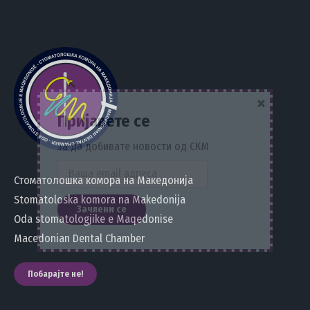
×
Пријавете се
за да добивате новости од СКМ
Стоматолошка комора на Македонија
Stomatoloska komora na Makedonija
Oda stomatologjike e Maqedonise
Macedonian Dental Chamber
Побарајте не!