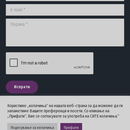
window
window
window
E-mail *
Порака *
Испрати
Користиме „колачиња“ на нашата веб-страна за да можеме да ги
запаметиме Вашите преференци и посети. Со кликање на
„Прифати“, Вие се согласувате за употреба на СИТЕ колачиња.“
ПОЛИТИКА НА ПРИВАТНОСТ
Подесување за колачиња
Прифати
Стоматолошка комора на Македонија © 2026 - Сите права се