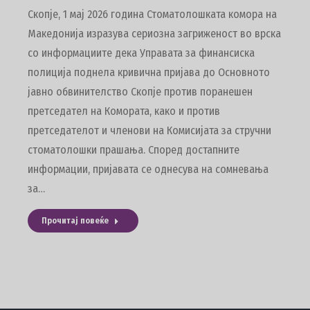
Скопје, 1 мај 2026 година Стоматолошката комора на
Македонија изразува сериозна загриженост во врска
со информациите дека Управата за финансиска
полиција поднела кривична пријава до Основното
јавно обвинителство Скопје против поранешен
претседател на Комората, како и против
претседателот и членови на Комисијата за стручни
стоматолошки прашања. Според достапните
информации, пријавата се однесува на сомневања
за…
Прочитај повеќе