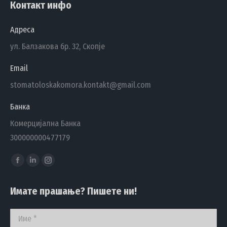
Контакт инфо
Адреса
ул. Балзакова бр. 32, Скопје
Email
stomatoloskakomora.kontakt@gmail.com
Банка
Комерцијална Банка
300000000477179
Find us on:
Facebook
Linkedin
Instagram
page
page
page
Имате прашање? Пишете ни!
opens
opens
opens
in
in
in
Име *
new
new
new