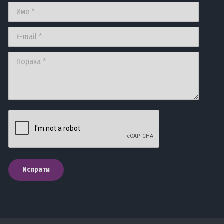
Име *
E-mail *
Порака *
Испрати