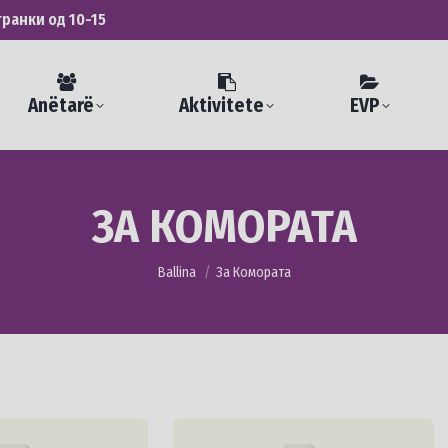
транки од 10-15
Anëtarë
Aktivitete
EVP
ЗА КОМОРАТА
You are here:
Ballina
За Комората