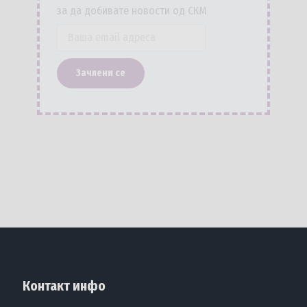
за да добивате новости од СКМ
Контакт инфо