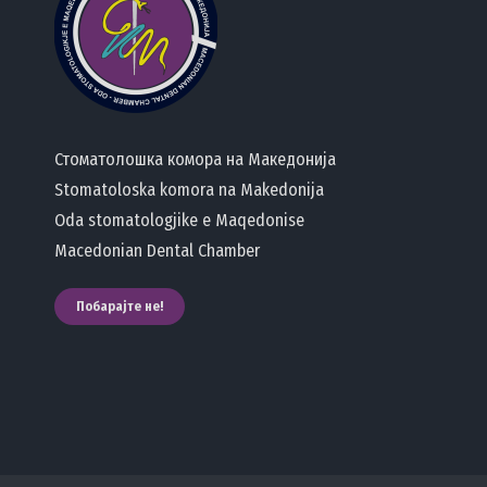
Стоматолошка комора на Македонија
Stomatoloska komora na Makedonija
Oda stomatologjike e Maqedonise
Macedonian Dental Chamber
Побарајте не!