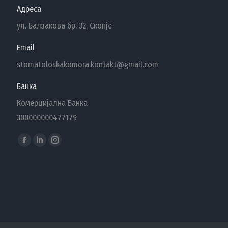
Адреса
ул. Балзакова бр. 32, Скопје
Email
stomatoloskakomora.kontakt@gmail.com
Банка
Комерцијална Банка
300000000477179
Find us on:
Facebook
Linkedin
Instagram
page
page
page
opens
opens
opens
in
in
in
new
new
new
window
window
window