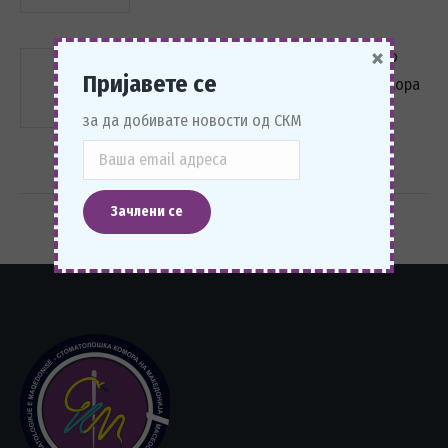
×
Статија за К4 Конгресот објавена во
Пријавете се
списанието на Стоматолошката комора
на Хрватска
за да добивате новости од СКМ
14/07/2026