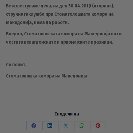
Ве известуваме дека, на ден 30.04.2019 (вторник),
стручната служба при Стоматолошката комора на
Македонија, нема да работи.
Воедно, Стоматолошката комора на Македонија ви ги
честита велигденските и првомајските празници.
Со почит,
Стоматолошка комора на Македонија
Сподели на
Share
Share
Share
Share
Share