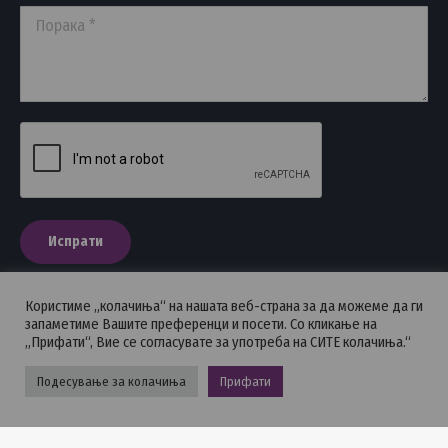
Порака *
Испрати
Користиме „колачиња“ на нашата веб-страна за да можеме да ги
запаметиме Вашите преференци и посети. Со кликање на
„Прифати“, Вие се согласувате за употреба на СИТЕ колачиња.“
ПОЛИТИКА НА ПРИВАТНОСТ
Подесување за колачиња
Прифати
Стоматолошка комора на Македонија © 2026 - Сите права се
задржани.
Powered by GOHOST.mk