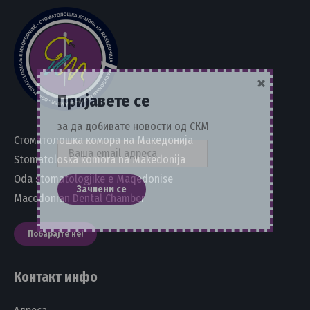
×
Пријавете се
за да добивате новости од СКМ
Стоматолошка комора на Македонија
Stomatoloska komora na Makedonija
Oda stomatologjike e Maqedonise
Macedonian Dental Chamber
Побарајте не!
Контакт инфо