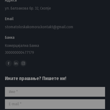
Адреса
ул. Балзакова бр. 32, Скопје
Email
stomatoloskakomora.kontakt@gmail.com
Банка
Комерцијална Банка
300000000477179
Find us on:
Facebook
Linkedin
Instagram
page
page
page
Имате прашање? Пишете ни!
opens
opens
opens
in
in
in
Име *
new
new
new
window
window
window
E-mail *