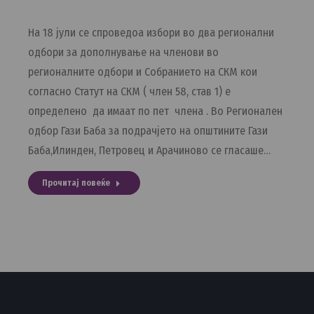
На 18 јули се спроведоа избори во два регионални
одбори за дополнување на членови во
регионалните одбори и Собранието на СКМ кои
согласно Статут на СКМ ( член 58, став 1) е
определено да имаат по пет члена . Во Регионален
одбор Гази Баба за подрачјето на општините Гази
Баба,Илинден, Петровец и Арачиново се гласаше…
Прочитај повеќе