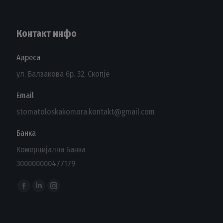
Контакт инфо
Адреса
ул. Балзакова бр. 32, Скопје
Email
stomatoloskakomora.kontakt@gmail.com
Банка
Комерцијална Банка
300000000477179
Find us on:
Facebook
Linkedin
Instagram
page
page
page
opens
opens
opens