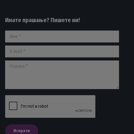
Имате прашање? Пишете ни!
Име *
E-mail *
Порака *
Испрати