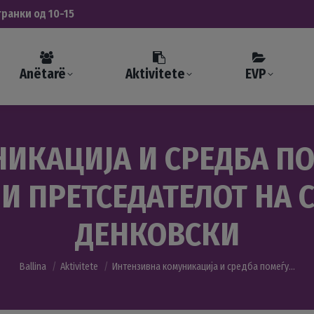
транки од 10-15
Anëtarë
Aktivitete
EVP
ИКАЦИЈА И СРЕДБА ПО
 И ПРЕТСЕДАТЕЛОТ НА 
ДЕНКОВСКИ
You are here:
Ballina
Aktivitete
Интензивна комуникација и средба помеѓу…