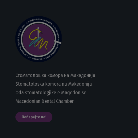
Стоматолошка комора на Македонија
Stomatoloska komora na Makedonija
Oda stomatologjike e Maqedonise
Macedonian Dental Chamber
Побарајте не!