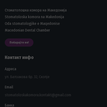
Стоматолошка комора на Македонија
Stomatoloska komora na Makedonija
Oda stomatologjike e Maqedonise
Macedonian Dental Chamber
Побарајте не!
Контакт инфо
Адреса
ул. Балзакова бр. 32, Скопје
Email
stomatoloskakomora.kontakt@gmail.com
Банка