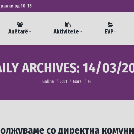
транки од 10-15
Anëtarë
Aktivitete
EVP
ILY ARCHIVES:
14/03/2
You are here:
Ballina
2021
Mars
14
лжуваме со директна комуник