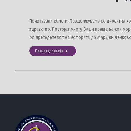
Почитувани колеги, Продолжуваме со директна ком
здравство. Постојат многу Ваши прашања кои мора
од претедателот на Комората др Маријан Денков
Прочитај повеќе