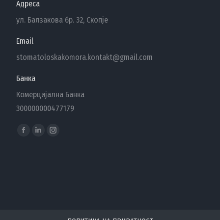
Адреса
ул. Балзакова бр. 32, Скопје
Email
stomatoloskakomora.kontakt@gmail.com
Банка
Комерцијална Банка
300000000477179
Find us on:
Facebook
Linkedin
Instagram
page
page
page
opens
opens
opens
in
in
in
new
new
new
window
window
window