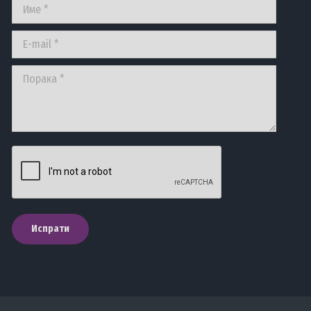
Име *
E-mail *
Порака *
Испрати