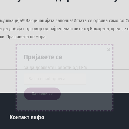
уникација!!! Вакцинацијата започна! Истатa се одвива само во 
 да добијат одговор од најрелевантните од Комората, пред се 
ски. Прашањата не мора…
×
Пријавете се
за да добивате новости од СКМ
Контакт инфо