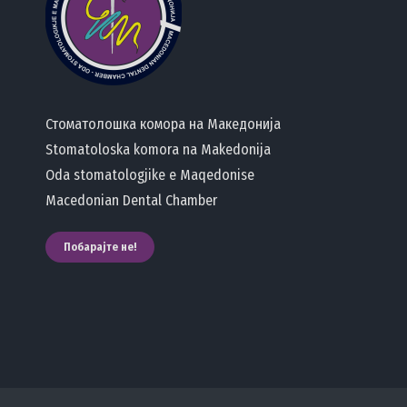
Стоматолошка комора на Македонија
Stomatoloska komora na Makedonija
Oda stomatologjike e Maqedonise
Macedonian Dental Chamber
Побарајте не!