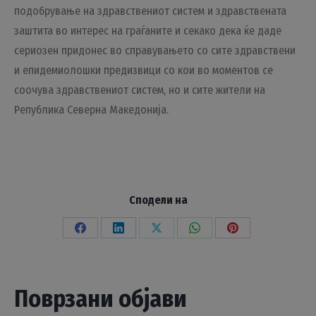
подобрување на здравствениот систем и здравствената
заштита во интерес на граѓаните и секако дека ќе даде
сериозен придонес во справувањето со сите здравствени
и епидемиолошки предизвици со кои во моментов се
соочува здравствениот систем, но и сите жители на
Република Северна Македонија.
Сподели на
Share
Share
Share
Share
Share
on
on
on
on
on
Facebook
LinkedIn
X
WhatsApp
Pinterest
Поврзани објави