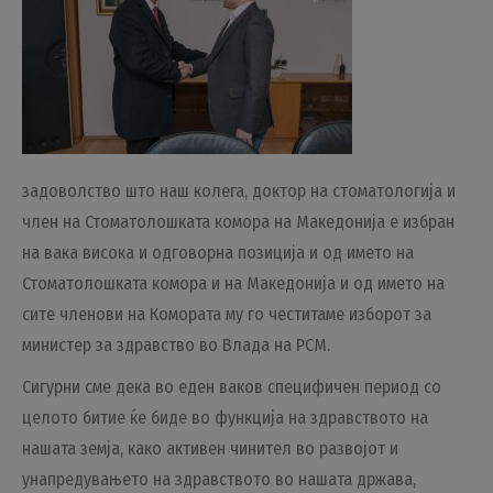
задоволство што наш колега, доктор на стоматологија и
член на Стоматолошката комора на Македонија е избран
на вака висока и одговорна позиција и од името на
Стоматолошката комора и на Македонија и од името на
сите членови на Комората му го честитаме изборот за
министер за здравство во Влада на РСМ.
Сигурни сме дека во еден ваков специфичен период со
целото битие ќе биде во функција на здравството на
нашата земја, како активен чинител во развојот и
унапредувањето на здравството во нашата држава,