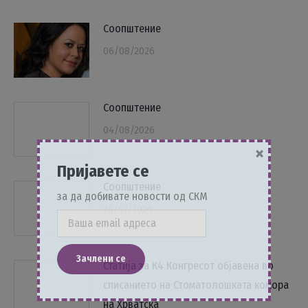
Соопштение
06/08/2026
Соопштение
04/08/2026
×
Пријавете се
Соопштение
за да добивате новости од СКМ
26/07/2026
Статија за К4 Конгресот објавена во
списанието на Стоматолошката комора
на Хрватска