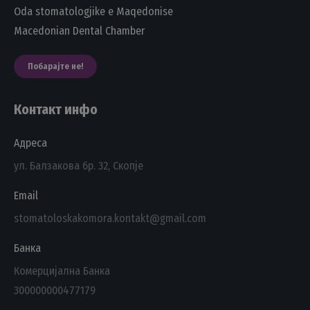
Oda stomatologjike e Maqedonise
Macedonian Dental Chamber
Побарајте не!
Контакт инфо
Адреса
ул. Балзакова бр. 32, Скопје
Email
stomatoloskakomora.kontakt@gmail.com
Банка
Комерцијална Банка
300000000477179