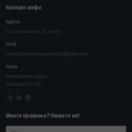
Контакт инфо
Адреса
ул. Балзакова бр. 32, Скопје
Email
stomatoloskakomora.kontakt@gmail.com
Банка
Комерцијална Банка
300000000477179
Find us on:
Facebook
Linkedin
Instagram
page
page
page
Имате прашање? Пишете ни!
opens
opens
opens
in
in
in
Име *
new
new
new