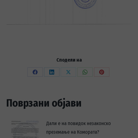
Сподели на
Share
Share
Share
Share
Share
on
on
on
on
on
Facebook
LinkedIn
X
WhatsApp
Pinterest
Поврзани објави
Дали е на повидок незаконско
преземање на Комората?