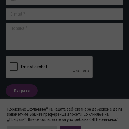
window
window
window
E-mail *
Порака *
Испрати
Користиме „колачиња“ на нашата веб-страна за да можеме да ги
запаметиме Вашите преференци и посети. Со кликање на
„Прифати“, Вие се согласувате за употреба на СИТЕ колачиња.“
ПОЛИТИКА НА ПРИВАТНОСТ