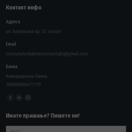
Контакт инфо
Адреса
ул. Балзакова бр. 32, Скопје
Email
stomatoloskakomora.kontakt@gmail.com
Банка
Комерцијална Банка
300000000477179
Find us on:
Facebook
Linkedin
Instagram
page
page
page
Имате прашање? Пишете ни!
opens
opens
opens
in
in
in
Име *
new
new
new