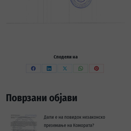
Сподели на
Share
Share
Share
Share
Share
on
on
on
on
on
Facebook
LinkedIn
X
WhatsApp
Pinterest
Поврзани објави
Дали е на повидок незаконско
преземање на Комората?