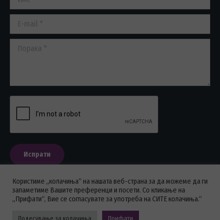
window
window
window
E-mail *
Порака *
Испрати
Користиме „колачиња“ на нашата веб-страна за да можеме да ги
запаметиме Вашите преференци и посети. Со кликање на
„Прифати“, Вие се согласувате за употреба на СИТЕ колачиња.“
ПОЛИТИКА НА ПРИВАТНОСТ
Подесување за колачиња
Прифати