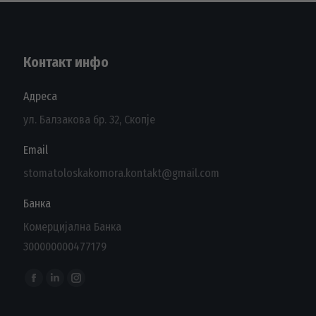
Контакт инфо
Адреса
ул. Балзакова бр. 32, Скопје
Email
stomatoloskakomora.kontakt@gmail.com
Банка
Комерцијална Банка
300000000477179
Find us on:
Facebook
Linkedin
Instagram
page
page
page