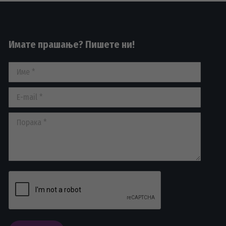
Имате прашање? Пишете ни!
Име *
E-mail *
Порака *