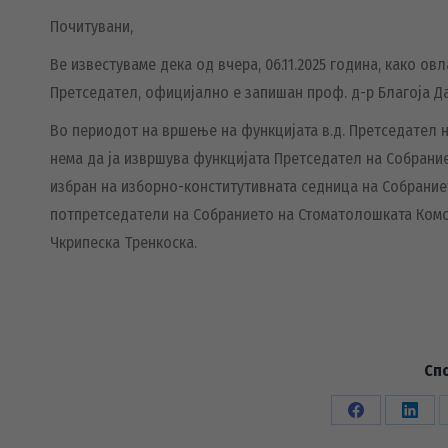
Почитувани,
Ве известуваме дека од вчера, 06.11.2025 година, како о
Претседател, официјално е запишан проф. д-р Благоја Д
Во периодот на вршење на функцијата в.д. Претседател 
нема да ја извршува функцијата Претседател на Собрани
избран на изборно-конститутивната седница на Собранието
потпретседатели на Собранието на Стоматолошката Комор
Чкрипеска Тренкоска.
Сп
Share
Share