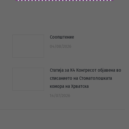
on
on
on
dIn
X
WhatsApp
Pinterest
Соопштение
04/08/2026
Статија за К4 Конгресот објавена во
списанието на Стоматолошката
комора на Хрватска
14/07/2026