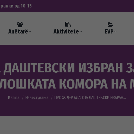
транки од 10-15
Anëtarë
Aktivitete
EVP
А ДАШТЕВСКИ ИЗБРАН ЗА
ОЛОШКАТА КОМОРА НА 
You are here:
Ballina
Известувања
ПРОФ. Д-Р БЛАГОЈА ДАШТЕВСКИ ИЗБРАН…