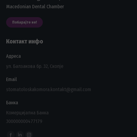
Macedonian Dental Chamber
Побарајте не!
Контакт инфо
Адреса
ул. Балзакова бр. 32, Скопје
Email
stomatoloskakomora.kontakt@gmail.com
Банка
Комерцијална Банка
300000000477179
Find us on: