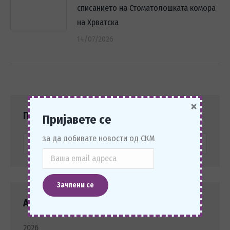
списанието на Стоматолошката комора
на Хрватска
14/07/2026
×
Пребарај
Пријавете се
за да добивате новости од СКМ
Search:
Архива Новости
2026