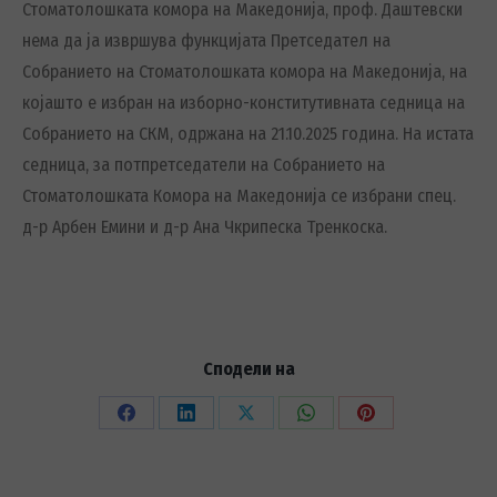
Стоматолошката комора на Македонија, проф. Даштевски
нема да ја извршува функцијата Претседател на
Собранието на Стоматолошката комора на Македонија, на
којашто е избран на изборно-конститутивната седница на
Собранието на СКМ, одржана на 21.10.2025 година. На истата
седница, за потпретседатели на Собранието на
Стоматолошката Комора на Македонија се избрани спец.
д-р Арбен Емини и д-р Ана Чкрипеска Тренкоска.
Сподели на
Share
Share
Share
Share
Share
on
on
on
on
on
Facebook
LinkedIn
X
WhatsApp
Pinterest