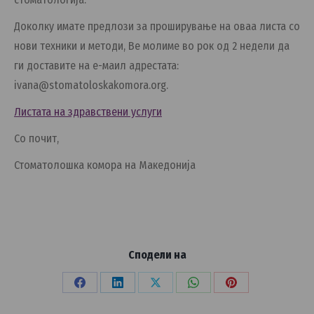
Доколку имате предлози за проширување на оваа листа со
нови техники и методи, Ве молиме во рок од 2 недели да
ги доставите на е-маил адрестата:
ivana@stomatoloskakomora.org.
Листата на здравствени услуги
Со почит,
Стоматолошка комора на Македонија
Сподели на
Share
Share
Share
Share
Share
on
on
on
on
on