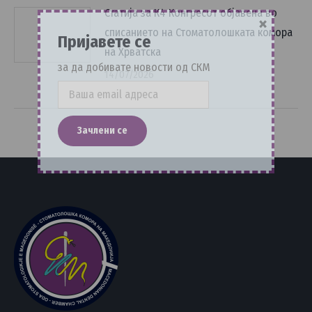
Статија за К4 Конгресот објавена во
×
списанието на Стоматолошката комора
Пријавете се
на Хрватска
за да добивате новости од СКМ
14/07/2026