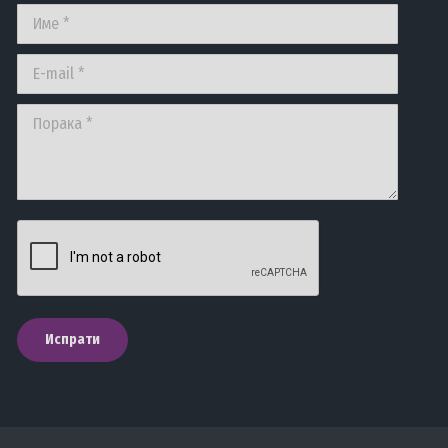
Име *
E-mail *
Порака *
Испрати