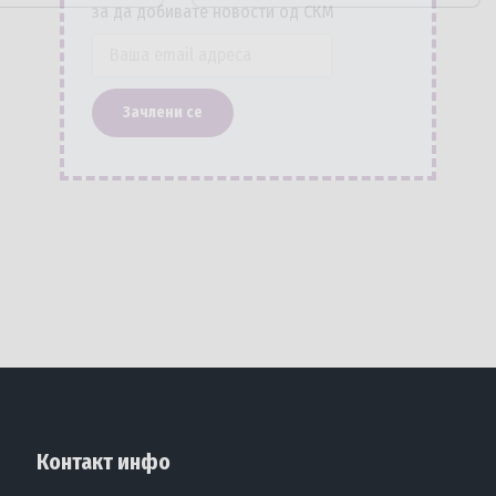
за да добивате новости од СКМ
Контакт инфо