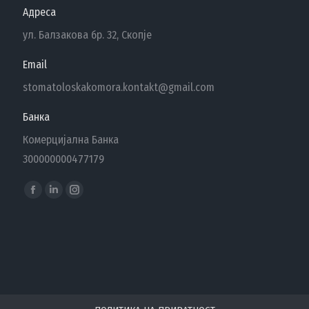
Адреса
ул. Балзакова бр. 32, Скопје
Email
stomatoloskakomora.kontakt@gmail.com
Банка
Комерцијална Банка
300000000477179
Find us on:
Facebook
Linkedin
Instagram
page
page
page
opens
opens
opens
in
in
in
new
new
new
window
window
window