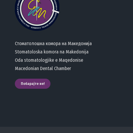
Стоматолошка комора на Македонија
Stomatoloska komora na Makedonija
Oda stomatologjike e Maqedonise
Macedonian Dental Chamber
Побарајте не!