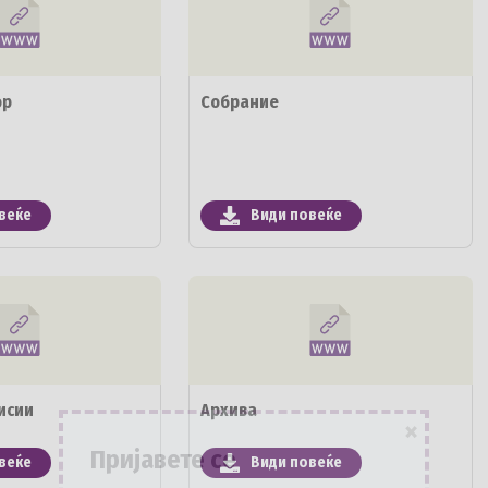
ор
Собрание
веќе
Види повеќе
исии
Архива
×
Пријавете се
веќе
Види повеќе