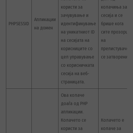
користи за
колачиња за
зачувување и
сесија и се
Апликации
PHPSESSID
идентификување
брише кога
на домен
на уникатниот ID
сите прозорци
на сесијата на
на
корисниците со
прелистувачот
цел управување
се затворени.
со корисничката
сесија на веб-
страницата.
Ова колаче
доаѓа од PHP
апликации.
Колачето се
Колачето е
користи за
колаче за