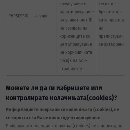
зачувување и
сесии и се
идентификување
брише кога
PHPSESSID
skm.mk
на уникатниот ID
сите прозорци
на сесијата на
на
корисниците со
прелистувачот
цел управување
се затворени.
на корисничката
сесија на веб-
страницата.
Можете ли да ги избришете или
контролирате колачињата(cookies)?
Информациите поврзани со колачињата (cookies), не
се користат за Ваше лично идентификување.
Прифаќањето на овие колачиња (cookies) не е неопходно