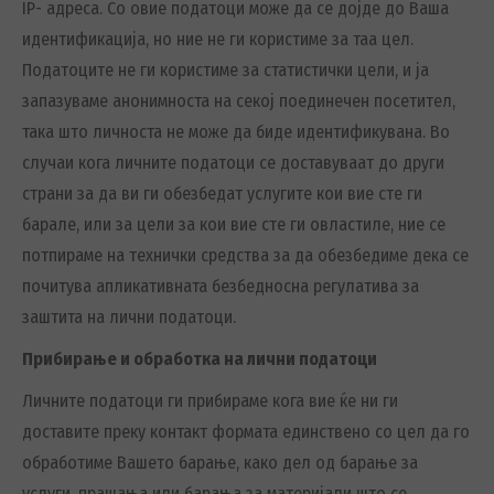
IP- адреса. Со овие податоци може да се дојде до Ваша
идентификација, но ние не ги користиме за таа цел.
Податоците не ги користиме за статистички цели, и ја
запазуваме анонимноста на секој поединечен посетител,
така што личноста не може да биде идентификувана. Во
случаи кога личните податоци се доставуваат до други
страни за да ви ги обезбедат услугите кои вие сте ги
барале, или за цели за кои вие сте ги овластиле, ние се
потпираме на технички средства за да обезбедиме дека се
почитува апликативната безбедносна регулатива за
заштита на лични податоци.
Прибирање и обработка на лични податоци
Личните податоци ги прибираме кога вие ќе ни ги
доставите преку контакт формата единствено со цел да го
обработиме Вашето барање, како дел од барање за
услуги, прашања или барања за материјали што се