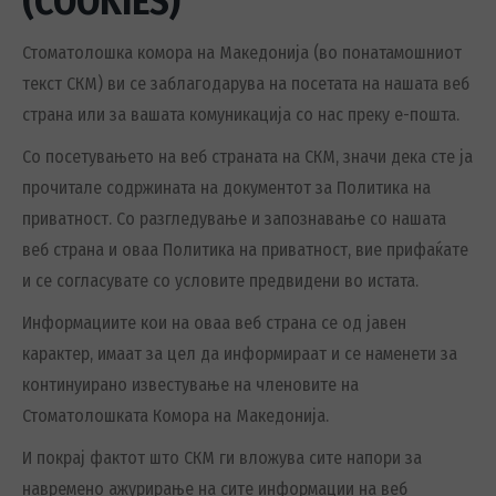
(COOKIES)
Стоматолошка комора на Македонија (во понатамошниот
текст СКМ) ви се заблагодарува на посетата на нашата веб
страна или за вашата комуникација со нас преку е-пошта.
Со посетувањето на веб страната на СКМ, значи дека сте ја
прочитале содржината на документот за Политика на
приватност. Со разгледување и запознавање со нашата
веб страна и оваа Политика на приватност, вие прифаќате
и се согласувате со условите предвидени во истата.
Информациите кои на оваа веб страна се од јавен
карактер, имаат за цел да информираат и се наменети за
континуирано известување на членовите на
Стоматолошката Комора на Македонија.
И покрај фактот што СКМ ги вложува сите напори за
навремено ажурирање на сите информации на веб