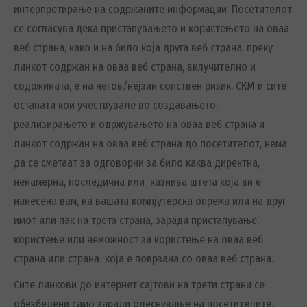
интерпретирање на содржаните информации. Посетителот
се согласува дека пристапувањето и користењето на оваа
веб страна, како и на било која друга веб страна, преку
линкот содржан на оваа веб страна, вклучително и
содржината, е на негов/нејзин сопствен ризик. СКМ и сите
останати кои учествувале во создавањето,
реализирањето и одржувањето на оваа веб страна и
линкот содржан на оваа веб страна до посетителот, нема
да се сметаат за одговорни за било каква директна,
ненамерна, последична или казнива штета која ви е
нанесена вам, на вашата компјутерска опрема или на друг
имот или пак на трета страна, заради пристапување,
користење или неможност за користење на оваа веб
страна или страна која е поврзана со оваа веб страна.
Сите линкови до интернет сајтови на трети страни се
обезбедени само заради олеснување на посетителите.