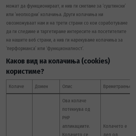
можат да функционираат, и нив ги сметаме за ‘суштински’
или ‘неопходни’ колачиња. Други колачиња ни
овозможуваат нам и на трети страни со кои соработуваме
да ги следиме и таргетираме интересите на посетителите
на нашите веб страни, а нив ги нарекуваме колачиња за
‘перформанса’ или ‘функционалност’.
Каков вид на колачиња (cookies)
користиме?
Колаче
Домен
Опис
Времетраење
Ова колаче
потекнува од
PHP
апликациите.
Колачето е
Колачето се
дел од