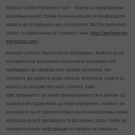
Website Cookie Preference Tool – Алатка за преферирани
колачиња на веб страна Колачињата кои ги преферирате
можете да ги одберете ако го посетите TRUSTe preference
center со кликнување на следниот линк:
http://preferences-
mgr.truste.com/.
Browser Controls: Контрола на пребарувач. Можете да ги
поставите или дополните контролите на вашиот веб
пребарувач да прифаќа или одбива колачиња. Ако
одберете да одбиете користење на колачиња, сеуште ќе
можете да ги користите веб страните, иако
пристапувањето до некои функционалности и делови од
нашите веб страни може да биде ограничено. Начинот на
кој можете да го одбиете користењето на колачиња преку
контрола на веб пребарувач се разликува, затоа треба да
побарате повеќе информации во менито за помош на