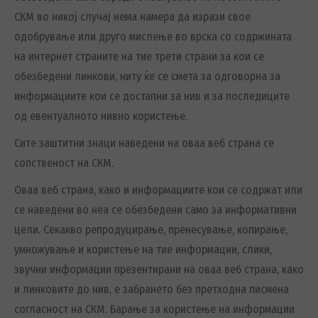
СКМ во никој случај нема намера да изрази свое
одобрување или друго мислење во врска со содржината
на интернет страните на тие трети страни за кои се
обезбедени линкови, ниту ќе се смета за одговорна за
информациите кои се достапни за нив и за последиците
од евентуалното нивно користење.
Сите заштитни знаци наведени на оваа веб страна се
сопственост на СКМ.
Оваа веб страна, како и информациите кои се содржат или
се наведени во неа се обезбедени само за информативни
цели. Секакво репродуцирање, пренесување, копирање,
умножување и користење на тие информации, слики,
звучни информации презентирани на оваа веб страна, како
и линковите до нив, е забрането без претходна писмена
согласност на СКМ. Барање за користење на информации