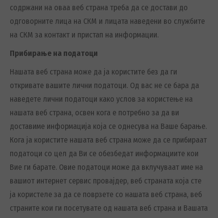
содржани на оваа веб страна треба да се достави до
одговорните лица на СКМ и лицата наведени во службите
на СКМ за контакт и пристап на информации.
Прибирање на податоци
Нашата веб страна може да ја користите без да ги
откривате вашите лични податоци. Од вас не се бара да
наведете лични податоци како услов за користење на
нашата веб страна, освен кога е потребно за да ви
доставиме информација која се однесува на Ваше барање.
Кога ја користите нашата веб страна може да се прибираат
податоци со цел да Ви се обезбедат информациите кои
Вие ги барате. Овие податоци може да вклучуваат име на
вашиот интернет сервис провајдер, веб страната која сте
ја користеле за да се поврзете со нашата веб страна, веб
страните кои ги посетувате од нашата веб страна и Вашата