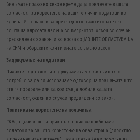
Вие имате право во секое време да ја повлечете вашата
согласност за користење на вашите лични податоци во
иднина. Исто како и за претходното, само испратете е-
пошта на адресата дадена во импринтот, освен во случаи
предвидени со закон, и во врска со ЈАВНИТЕ ОВЛАСТУВАЊА
на СКМ и обврските кои ги имате согласно закон.
Задржување на податоци
Личните податоци ги задржуваме само онолку што е
потребно за да ви испорачаме одговор на прашањата што
сте ги побарале или за кои сме ја добиле вашата
согласност, освен во случаи предвидени со закон.
Политика на користење на колачиња
СКМ ја цени вашата приватност. ние не прибираме
податоци за вашето користење на оваа страна (директно
и преку нашите партнери). Оваа алатка ќе ви помогне да