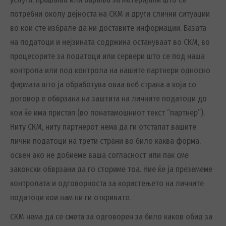
потребни околу дејноста на СКМ и други слични ситуации
во кои сте избрале да ни доставите информации. Базата
на податоци и нејзината содржина остануваат во СКМ, во
процесорите за податоци или сервери што се под наша
контрола или под контрола на нашите партнери односно
фирмата што ја обработува оваа веб страна а која со
договор е обврзана на заштита на личните податоци до
кои ќе има пристап (во понатамошниот текст “партнер”).
Ниту СКМ, ниту партнерот нема да ги отстапат вашите
лични податоци на трети страни во било каква форма,
освен ако не добиеме ваша согласност или пак сме
законски обврзани да го сториме тоа. Ние ќе ја преземеме
контролата и одговорноста за користењето на личните
податоци кои нам ни ги откривате.
СКМ нема да се смета за одговорен за било каков обид за