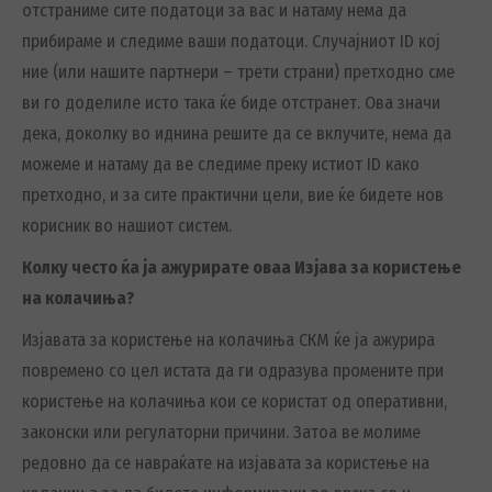
отстраниме сите податоци за вас и натаму нема да
прибираме и следиме ваши податоци. Случајниот ID кој
ние (или нашите партнери – трети страни) претходно сме
ви го доделиле исто така ќе биде отстранет. Ова значи
дека, доколку во иднина решите да се вклучите, нема да
можеме и натаму да ве следиме преку истиот ID како
претходно, и за сите практични цели, вие ќе бидете нов
корисник во нашиот систем.
Колку често ќа ја ажурирате оваа Изјава за користење
на колачиња?
Изјавата за користење на колачиња СКМ ќе ја ажурира
повремено со цел истата да ги одразува промените при
користење на колачиња кои се користат од оперативни,
законски или регулаторни причини. Затоа ве молиме
редовно да се навраќате на изјавата за користење на