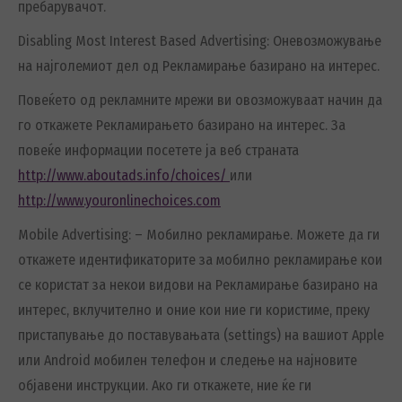
пребарувачот.
Disabling Most Interest Based Advertising: Оневозможување
на најголемиот дел од Рекламирање базирано на интерес.
Повеќето од рекламните мрежи ви овозможуваат начин да
го откажете Рекламирањето базирано на интерес. За
повеќе информации посетете ја веб страната
http://www.aboutads.info/choices/
или
http://www.youronlinechoices.com
Mobile Advertising: – Мобилно рекламирање. Можете да ги
откажете идентификаторите за мобилно рекламирање кои
се користат за некои видови на Рекламирање базирано на
интерес, вклучително и оние кои ние ги користиме, преку
пристапување до поставувањата (settings) на вашиот Apple
или Android мобилен телефон и следење на најновите
објавени инструкции. Ако ги откажете, ние ќе ги