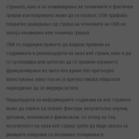
страната, како и за елиминирање на техничките и фактички
грешки кои повремено може да се појават, СКМ прифаќа
повратно укажување од страна на членовите на СКМ на
некоја ненамерна или техничка грешка.
СКМ го задржува правото да изврши промени на
содржината и реализацијата на овaa веб страна, како и да
го суспендира или целосно да го прекине нејзиното
функционирање во било кое време без претходно
известување, иако тоа не ја претпоставува обврската
периодично да се ажурира истата.
Перцепцијата за информациите содржани на веб страната
може да зависи од повеќе фактори, вклучително научни,
деловни, економски и финансиски. Со оглед на тоа,
посетителот на оваа веб страна треба да биде свесен за
ризиците поврзани со погрешно толкување и