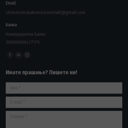
Email
stomatoloskakomora.kontakt@gmail.com
Банка
Комерцијална Банка
300000000477179
Find us on:
Facebook
Linkedin
Instagram
page
page
page
Имате прашање? Пишете ни!
opens
opens
opens
in
in
in
Име *
new
new
new
window
window
window
E-mail *
Порака *