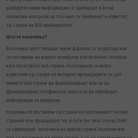
разберете какви информации се прибираат и ќе ви
овозможи контрола на тоа како се прибираат и користат,
од страна на ВЕБ пребарувачот.
Што се колачиња?
Колачиња претставуваат мали фајлови со податоци кои
се поставени на вашиот компјутер или мобилен телефон
кога посетувате веб страна. Колачињата се многу
користени од страна на интернет провајдерите со цел
нивните веб страни да функционираат или за да
функционираат поефикасно, како и за да обезбедат
информации за извештаи.
Колачињата поставени од страна на сопственикот на веб
страната или провајдерот на услуги (во овој случај СКМ)
се нарекуваат ‘колачиња на првата страна’. Колачињата
што се поставени од други страни, а не од сопственикот на