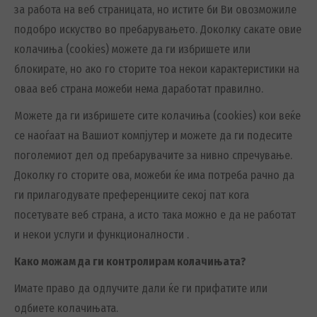
за работа на веб страницата, но истите би Ви овозможиле
подобро искуство во пребарувањето. Доколку сакате овие
колачиња (cookies) можете да ги избришете или
блокирате, но ако го сторите тоа некои карактеристики на
оваа веб страна можеби нема даработат правилно.
Можете да ги избришете сите колачиња (cookies) кои веќе
се наоѓаат на Вашиот компјутер и можете да ги подесите
поголемиот дел од пребарувачите за нивно спречување.
Доколку го сторите ова, можеби ќе има потреба рачно да
ги прилагодувате преференциите секој пат кога
посетувате веб страна, а исто така можно е да не работат
и некои услуги и функционалности .
Како можам да ги контролирам колачињата?
Имате право да одлучите дали ќе ги прифатите или
одбиете колачињата.