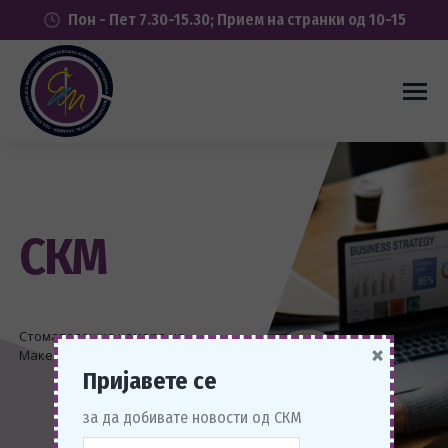
Пон - Пет 7.30-15.30; Прием на странки од 10-15
СКМ
Стоматолошка комора на
×
Македонија
Пријавете се
за да добивате новости од СКМ