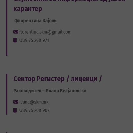
карактер
Флорентина Кајоли
florentina.skm@gmail.com
+389 75 208 971
Сектор Регистер / лиценци /
Раководител – Ивана Велјановски
ivana@skm.mk
+389 75 208 967