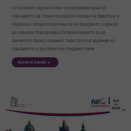
Со особено задоволство споделуваме дека во
списанието на Стоматолошката комора на Хрватска е
објавена статија посветена на К4 Конгресот, одржан
во Северна Македонија.Статијата можете да ја
прочитате преку следниот линк Целото издание на
списанието е достапно на следниот линк
Прочитај повеќе
Јул
2026