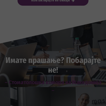
Контактирајте не онлајн
Имате прашање? Побарајте
не!
– Стоматолошка комора на Македонија
–