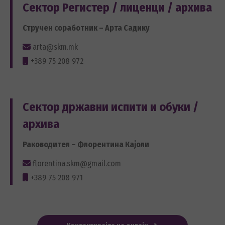
Сектор Регистер / лиценци / архива
Стручен соработник – Арта Садику
arta@skm.mk
+389 75 208 972
Сектор државни испити и обуки /
архива
Раководител – Флорентина Кајоли
florentina.skm@gmail.com
+389 75 208 971