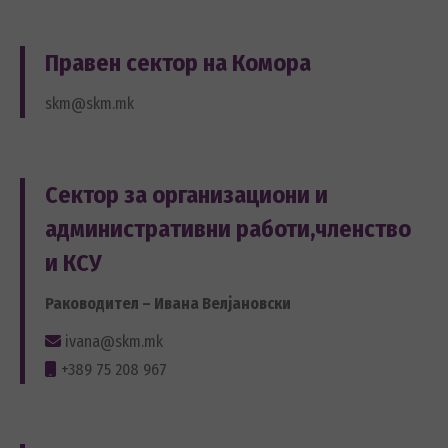
Правен сектор на Комора
skm@skm.mk
Сектор за организациони и
административни работи,членство
и КСУ
Раководител – Ивана Велјановски
ivana@skm.mk
+389 75 208 967