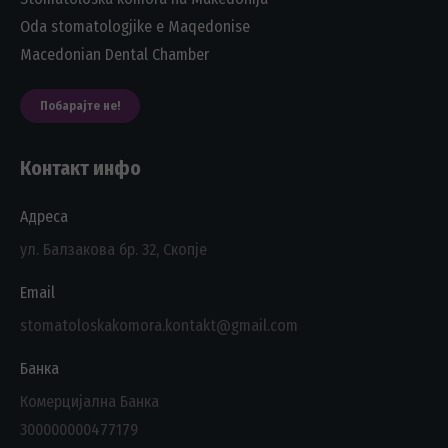
Oda stomatologjike e Maqedonise
Macedonian Dental Chamber
Побарајте не!
Контакт инфо
Адреса
ул. Балзакова бр. 32, Скопје
Email
stomatoloskakomora.kontakt@gmail.com
Банка
Комерцијална Банка
300000000477179