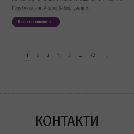
Република, инг. Андреј Бабиш, заедно…
Прочитај повеќе
1
2
3
4
5
…
72
→
КОНТАКТИ