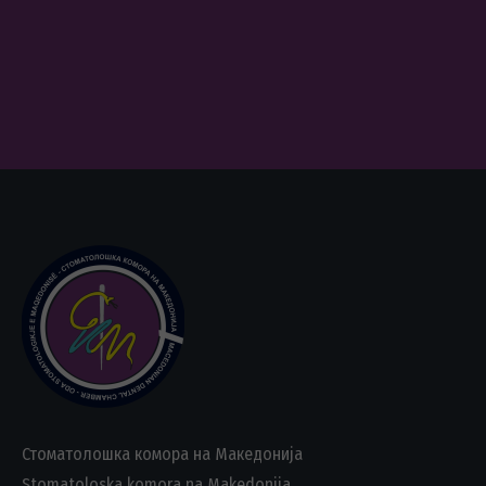
Стоматолошка комора на Македонија
Stomatoloska komora na Makedonija