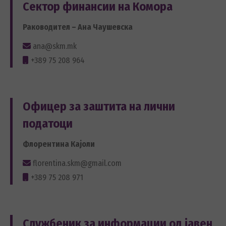
Сектор финансии на Комора
Раководител – Ана Чаушевска
ana@skm.mk
+389 75 208 964
Офицер за заштита на лични
податоци
Флорентина Кајоли
florentina.skm@gmail.com
+389 75 208 971
Службеник за информации од јавен