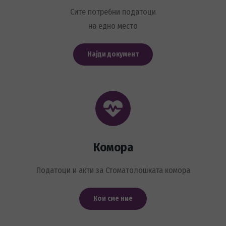
Сите потребни податоци
на едно место
Најди документ
Комора
Податоци и акти за Стоматолошката комора
Кои сме ние