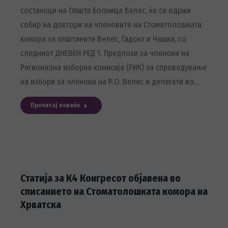
состаноци на Општа Болница Велес, ќе се одржи
собир на доктори на членовите на Стоматолошката
комора за општините Велес, Гадско и Чашка, со
следниот ДНЕВЕН РЕД 1. Предлози за членови на
Регионална изборна комисија (РИК) за спроведување
на избори за членови на Р.О. Велес и делегати во…
Прочитај повеќе
Статија за К4 Конгресот објавена во
списанието на Стоматолошката комора на
Хрватска