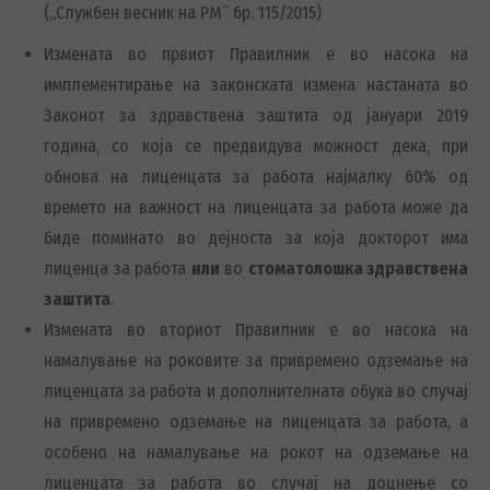
(„Службен весник на РМ“ бр. 115/2015)
Измената во првиот Правилник е во насока на
имплементирање на законската измена настаната во
Законот за здравствена заштита од јануари 2019
година, со која се предвидува можност дека, при
обнова на лиценцата за работа најмалку 60% од
времето на важност на лиценцата за работа може да
биде поминато во дејноста за која докторот има
лиценца за работа
или
во
стоматолошка здравствена
заштита
.
Измената во вториот Правилник е во насока на
намалување на роковите за привремено одземање на
лиценцата за работа и дополнителната обука во случај
на привремено одземање на лиценцата за работа, а
особено на намалување на рокот на одземање на
лиценцата за работа во случај на доцнење со