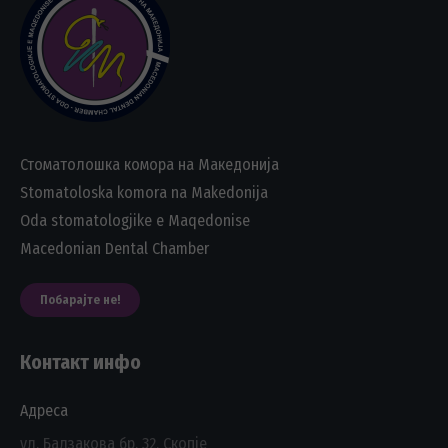
Стоматолошка комора на Македонија
Stomatoloska komora na Makedonija
Oda stomatologjike e Maqedonise
Macedonian Dental Chamber
Побарајте не!
Контакт инфо
Адреса
ул. Балзакова бр. 32, Скопје