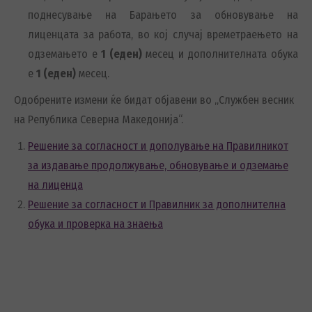
поднесување на Барањето за обновување на
лиценцата за работа, во кој случај времетраењето на
одземањето е
1 (еден)
месец и дополнителната обука
е
1 (еден)
месец.
Одобрените измени ќе бидат објавени во „Службен весник
на Република Северна Македонија“.
Решение за согласност и дополување на Правилникот
за издавање продолжување, обновување и одземање
на лиценца
Решение за согласност и Правилник за дополнителна
обука и проверка на знаења