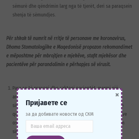
sëmurë dhe qëndrimin larg nga të tjerët, deri sa paraqsein
shenja të sëmundjes.
Për shkak të numrit në rritje të personave me koronavirus,
Dhoma Stomatologjike e Maqedonisë propozon rekomandimet
e mëposhtme për mbrojtjen e mjekëve, stafit mjekësor dhe
pacientëve për parandalimin e përhapjes së virusit.
Para se të pranoni dhe caktoni pacientët, merrni një
×
anamnezë të shkurtër nëse pacientët kanë ndonjë
Пријавете се
simptomë të ftohjes së zakonshme dhe nëse ata kanë
за да добивате новости од СКМ
qenë në zonën ku virusi është prezent me raste pozitive
ose kanë qenë në kontakt me pacientë të cilët shfaqin
simptoma të sëmundjes.