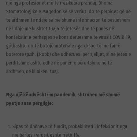
një nga profesionet më të rrezikuara prandaj, Dhoma
Stomatologjike e Maqedonisë së Veriut do të përpiqet që në
të ardhmen të ndajë sa më shumë informacion të besueshëm
në lidhje me kushtet tuaja të jetesës dhe të punës në
kontekstin e përhapjes së konsiderueshme të virusit COVID 19,
gjithashtu do të botojë materiale nga ekspertë me famë
botërore (p.sh. J.Robb) dhe udhëzues për sjelljet, si në jetën e
përditshme ashtu edhe në punën e përditshme në të
ardhmen, në klinikën tuaj.
Nga një këndvështrim pandemik, shtrohen më shumë
pyetje sesa përgjigje:
Sipas të dhënave të fundit, probabiliteti i infeksionit nga
një bartës i virusit është rreth 1%.