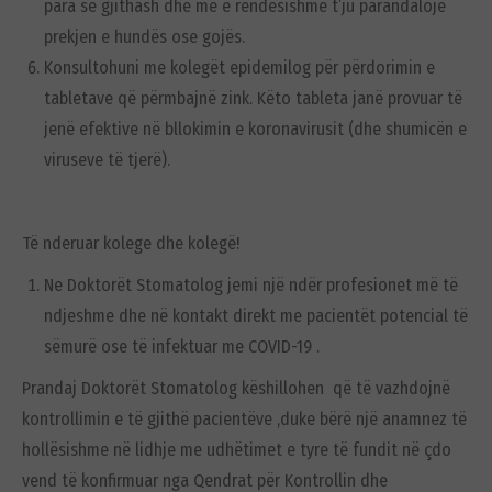
para së gjithash dhe më e rëndësishme t’ju parandalojë
prekjen e hundës ose gojës.
Konsultohuni me kolegët epidemilog për përdorimin e
tabletave që përmbajnë zink. Këto tableta janë provuar të
jenë efektive në bllokimin e koronavirusit (dhe shumicën e
viruseve të tjerë).
Të nderuar kolege dhe kolegë!
Ne Doktorët Stomatolog jemi një ndër profesionet më të
ndjeshme dhe në kontakt direkt me pacientët potencial të
sëmurë ose të infektuar me COVID-19 .
Prandaj Doktorët Stomatolog këshillohen që të vazhdojnë
kontrollimin e të gjithë pacientëve ,duke bërë një anamnez të
hollësishme në lidhje me udhëtimet e tyre të fundit në çdo
vend të konfirmuar nga Qendrat për Kontrollin dhe