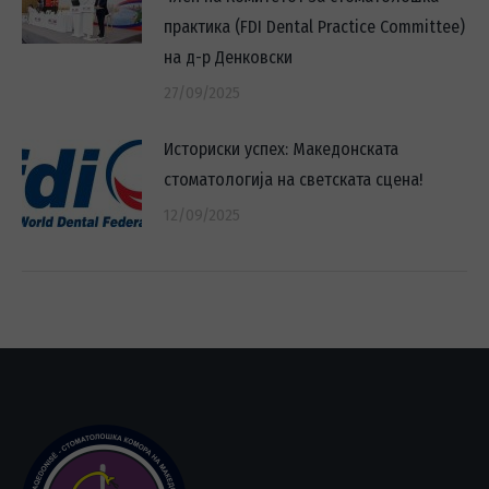
практика (FDI Dental Practice Committee)
на д-р Денковски
27/09/2025
Историски успех: Македонската
стоматологија на светската сцена!
12/09/2025