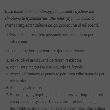
Nëse duhet të bëhet ndërhyrje te pacient i dyshuar me
simptoma të frymëmarrjes dhe ndërhyrja nuk mund të
shtyhet (urgjente),atëherë ndiqni procedurat si më poshtë.
Prezent të jetë vetëm personeli më i nevojshëm për
intervenim.
2.Nuk duhet të ketë pacientë të tjerë në ordinancë.
Në vendë të maskave të përdoren respirator.
Vishni syze mbrojtëse ose mburoja të fytyrës.
Përveç uniformave të punës të përdoren edhe mantela për
një përdorim.
Vishni dy palë dorëza.
Pas ndërhyrjes, hiqet njëra palë e dorëzave, hiqet manteli
mbrojtëse dhe syzet, çifti i dytë dezinfektohet me një
dezinfektues dore dhe më pas ato mbështillen dhe hidhen