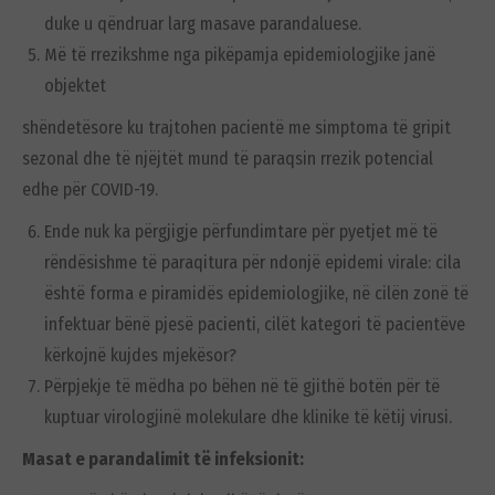
duke u qëndruar larg masave parandaluese.
Më të rrezikshme nga pikëpamja epidemiologjike janë
objektet
shëndetësore ku trajtohen pacientë me simptoma të gripit
sezonal dhe të njëjtët mund të paraqsin rrezik potencial
edhe për COVID-19.
Ende nuk ka përgjigje përfundimtare për pyetjet më të
rëndësishme të paraqitura për ndonjë epidemi virale: cila
është forma e piramidës epidemiologjike, në cilën zonë të
infektuar bënë pjesë pacienti, cilët kategori të pacientëve
kërkojnë kujdes mjekësor?
Përpjekje të mëdha po bëhen në të gjithë botën për të
kuptuar virologjinë molekulare dhe klinike të këtij virusi.
Masat e parandalimit të infeksionit: