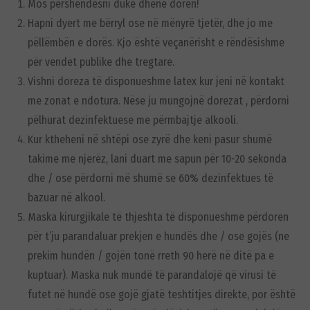
Mos përshëndesni duke dhënë dorën!
Hapni dyert me bërryl ose në mënyrë tjetër, dhe jo me
pëllëmbën e dorës. Kjo është veçanërisht e rëndësishme
për vendet publike dhe tregtare.
Vishni doreza të disponueshme latex kur jeni në kontakt
me zonat e ndotura. Nëse ju mungojnë dorezat , përdorni
pëlhurat dezinfektuese me përmbajtje alkooli.
Kur ktheheni në shtëpi ose zyrë dhe keni pasur shumë
takime me njerëz, lani duart me sapun për 10-20 sekonda
dhe / ose përdorni më shumë se 60% dezinfektues të
bazuar në alkool.
Maska kirurgjikale të thjeshta të disponueshme përdoren
për t’ju parandaluar prekjen e hundës dhe / ose gojës (ne
prekim hundën / gojën tonë rreth 90 herë në ditë pa e
kuptuar). Maska nuk mundë të parandalojë që virusi të
futet në hundë ose gojë gjatë teshtitjes direkte, por është