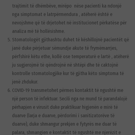
trajtimit të dhëmbëve, mirëpo nëse pacienti ka ndonjë
nga simptomat e latrpërmendura , atëherë është e
nevojshme që të drjetohet në institucionet përkatëse për
analiza më të hollësishme.
Stomatologët gjithashtu duhet të këshillojnë pacientët që
janë duke përjetuar sëmundje akute të frymëmarrjes,
përfshirë këtu ethe, kollë ose temperaturë e lartë , atëherë
ju sugjerojmë të qëndrojnë në shtëpi dhe të caktojnë
kontrolle stomatologjike kur të gjitha këto simptoma të
jenë zhdukur.
COVID-19 transmetohet përmes kontaktit të ngushtë me
një person të infektuar. Secili nga ne mund të parandalojë
përhapjen e virusit duke praktikuar higjenën e mirë të
duarve (larja e duarve, përdorimi i sanitizatorëve të
duarve), duke shmangur prekjen e fytyrës me duar të
palara, shmangien e kontaktit të ngushtë me njerëzit e