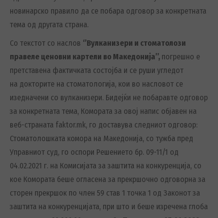
новинарско правило да се побара одговор за конкретната
тема од другата страна.
Со текстот со наслов
‘’
Вулканизери и стоматолози
правеле ценовни картели во Македонија
’’,
погрешно е
претставена фактичката состојба и се руши угледот
на докторите на стоматологија, кои во насловот се
изедначени со вулканизери. Бидејќи не побаравте одговор
за конкретната тема, Комората за овој напис објавен на
веб-страната faktor.mk, го доставува следниот одговор:
Стоматолошката комора на Македонија, со тужба пред
Управниот суд, го оспори Решението бр. 09-11/1 од
04.02.2021 г. на Комисијата за заштита на конкуренција, со
кое Комората беше огласена за прекршочно одговорна за
сторен прекршок по член 59 став 1 точка 1 од Законот за
заштита на конкуренцијата, при што и беше изречена глоба