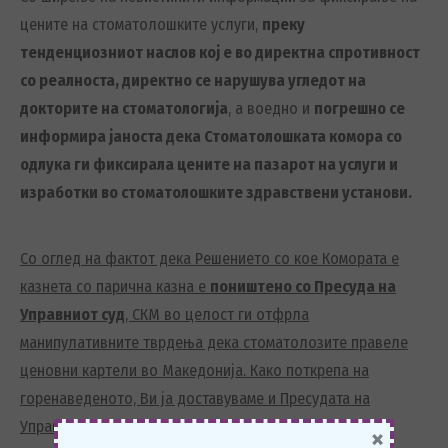
цените на стоматолошките услуги,
преку
тенденциозниот наслов кој е во директна спротивност
со реалноста, директно се нарушува угледот на
докторите на стоматологија
, а воедно и
погрешно се
информира јаноста дека Стоматолошката комора со
одлука ги фиксирала цените на пазарот на услуги и
изработки во стоматолошките здравствени установи.
С
о оглед на
фактот дека Решението со кое Комората е
казнета со парична казна е
поништено со Пресуда на
Управниот суд
, СКМ
во целост ги отфрла
манипулативни
те
тврдења дека
стоматолозите правеле
ценовни картели во Македонија. Како поткрепа на
горенаведеното, Ви ја доставуваме и Пресудата на
Управниот суд.
×