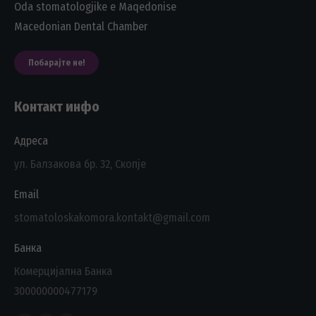
Oda stomatologjike e Maqedonise
Macedonian Dental Chamber
Побарајте не!
Контакт инфо
Адреса
ул. Балзакова бр. 32, Скопје
Email
stomatoloskakomora.kontakt@gmail.com
Банка
Комерцијална Банка
300000000477179