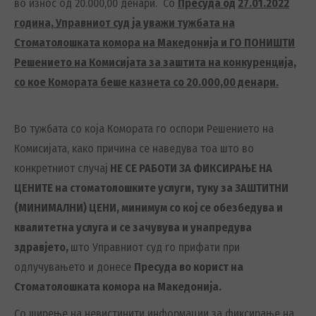
во износ од 20.000,00 денари. Со
Пресуда од
27.01.2022
година,
Управниот суд
ја уважи тужбата на
Стоматолошката комора на Македонија и ГО ПОНИШТИ
Решението на Комисијата за заштита на конкуренција,
со кое Комората беше казнета со 20.000,00 денари.
Во тужбата со која Комората го оспори Решението на
Комисијата, како причина се наведува тоа што во
конкретниот случај
НЕ СЕ РАБОТИ ЗА ФИКСИРАЊЕ НА
ЦЕНИТЕ на стоматолошките услуги, туку за ЗАШТИТНИ
(МИНИМАЛНИ) ЦЕНИ, минимум со кој се обезбедува и
квалитетна услуга и се зачувува и унапредува
здравјето,
што Управниот суд го прифати при
одлучувањето и донесе
Пресуда во корист на
Стоматолошката комора на Македонија.
Со ширење на невистинити информации за фиксирање на