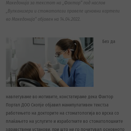
Македонија за текстот на „Фактор“ под наслов
„Вулканизери и стоматолози правеле ценовни картели
во Македонија“ објавен на 14.04.2022.
Без да
навлегуваме во мотивите, констатираме дека Фактор
Портал ДОО Скопје објавил манипулативен текстза
работењето на докторите на стоматологија во врска со
плаќањето на услугите и изработките во стоматолошките
здравствени установи, при што не го почитувал основното