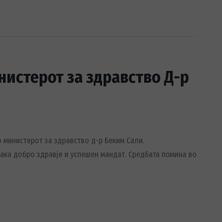
нистерот за здравство Д-р
 министерот за здравство д-р Беким Сали.
сака добро здравје и успешен мандат. Срeдбата помина во