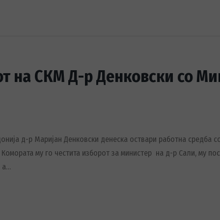
т на СКМ Д-р Денковски со Ми
нија д-р Маријан Денковски денеска оствари работна средба со
 Комората му го честита изборот за министер на д-р Сали, му по
 а…