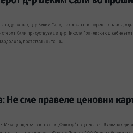
т за здравство, д-р Беким Сали, се одржа проширен состанок, од
нистерот Сали присуствуваа и д-р Никола Грпчевски од кабинетот
Старделова, претставниците на…
: Не сме правеле ценовни кар
а Македонија за текстот на „Фактор“ под наслов „Вулканизери 
тивите, констатираме дека Фактор Портал ДОО Скопје објавил ма