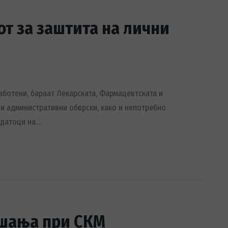
т за заштита на лични
аботени, бараат Лекарската, Фармацевтската и
и административни обврски, како и непотребно
одатоци на…
ашања при СКМ