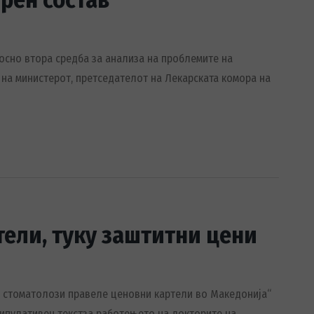
носно втора средба за анализа на проблемите на
 на министерот, претседателот на Лекарската комора на
тели, туку заштитни цени
и стоматолози правеле ценовни картели во Македонија“
нипулативен текстза работењето на докторите на