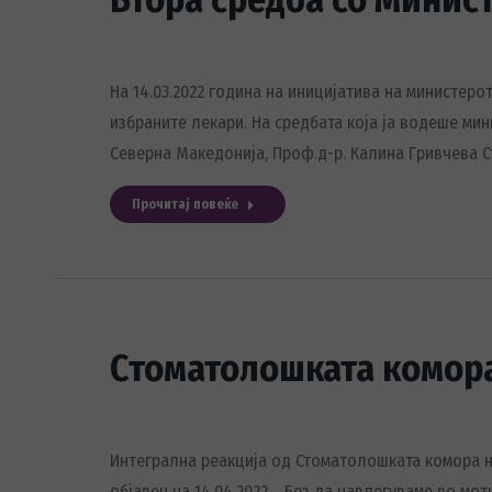
На 14.03.2022 година на иницијатива на министеро
избраните лекари. На средбата која ја водеше ми
Северна Македонија, Проф.д-р. Калина Гривчева 
Прочитај повеќе
Стоматолошката комора
Интегрална реакција од Стоматолошката комора н
објавен на 14.04.2022. Без да навлегуваме во мо