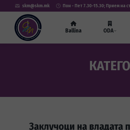
skm@skm.mk
Пон - Пет 7.30-15.30; Прием на с
Ballina
ODA
КАТЕГО
Заклучоци на владата 