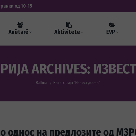
транки од 10-15
Anëtarë
Aktivitete
EVP
РИЈА ARCHIVES:
ИЗВЕС
You are here:
Ballina
Категорија "Известувања"
по однос на предлозите од МЗ