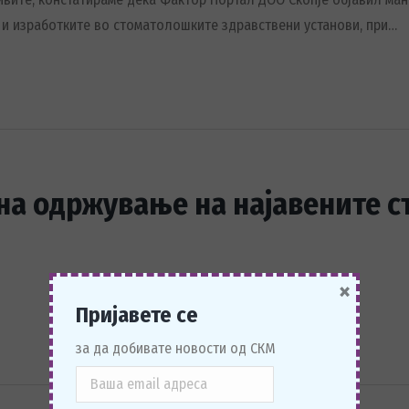
 и изработките во стоматолошките здравствени установи, при…
на одржување на најавените с
×
Пријавете се
за да добивате новости од СКМ