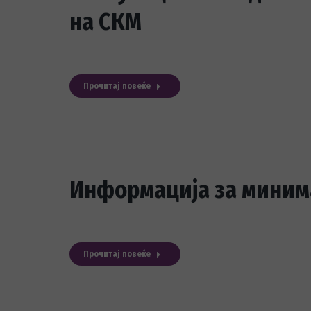
на СКМ
Прочитај повеќе
Информација за миним
Прочитај повеќе