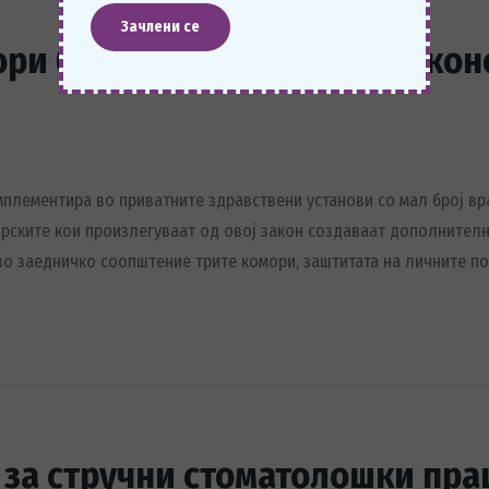
ри бараат изземање од Законо
мплементира во приватните здравствени установи со мал број вр
врските кои произлегуваат од овој закон создаваат дополнителн
о заедничко соопштение трите комори, заштитата на личните п
 за стручни стоматолошки пр