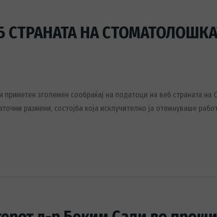
Б СТРАНАТА НА СТОМАТОЛОШКА
и приметен зголемен сообраќај на податоци на веб страната на С
аточни размени, состојба која исклучително ја отежнуваше рабо
терот д-р Беким Сали во проши