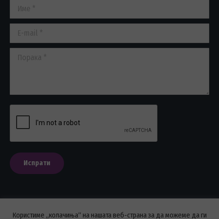
Име *
new
new
new
window
window
window
E-mail *
Порака *
Испрати
Користиме „колачиња“ на нашата веб-страна за да можеме да ги