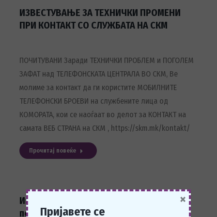
ИЗВЕСТУВАЊЕ ЗА ТЕХНИЧКИ ПРОМЕНИ
ПРИ КОНТАКТ СО СЛУЖБАТА НА СКМ
ПОЧИТУВАНИ Заради ТЕХНИЧКИ ПРОБЛЕМ и ПОГОЛЕМ
ЗАФАТ над ТЕЛЕФОНСКАТА ЦЕНТРАЛА ВО СКМ, Ве
молиме за контакт да ги користите МОБИЛНИТЕ
ТЕЛЕФОНСКИ БРОЕВИ на службените лица од
КОМОРАТА, кои се наоѓаат во делот за КОНТАКТ на
самата ВЕБ СТРАНА на СКМ , https://skm.mk/kontakt/
Прочитај повеќе
×
Интензивна комуникација и средба
Пријавете се
помеѓу премиерот г-дин Зоран Заев и