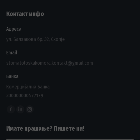
Контакт инфо
Адреса
ул. Балзакова бр. 32, Скопје
Email
stomatoloskakomora.kontakt@gmail.com
Банка
Комерцијална Банка
300000000477179
Find us on:
Facebook
Linkedin
Instagram
page
page
page
Имате прашање? Пишете ни!
opens
opens
opens
in
in
in