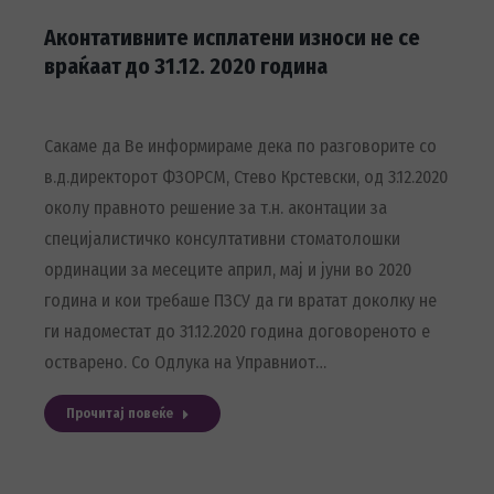
Аконтативните исплатени износи не се
враќаат до 31.12. 2020 година
Сакаме да Ве информираме дека по разговорите со
в.д.директорот ФЗОРСМ, Стево Крстевски, од 3.12.2020
околу правното решение за т.н. аконтации за
специјалис­тичко консултативни стоматолошки
ординации за месе­ците април, мај и јуни во 2020
година и кои требаше ПЗСУ да ги вратат доколку не
ги надоместат до 31.12.2020 годи­на договореното е
остварено. Со Одлука на Управниот…
Прочитај повеќе