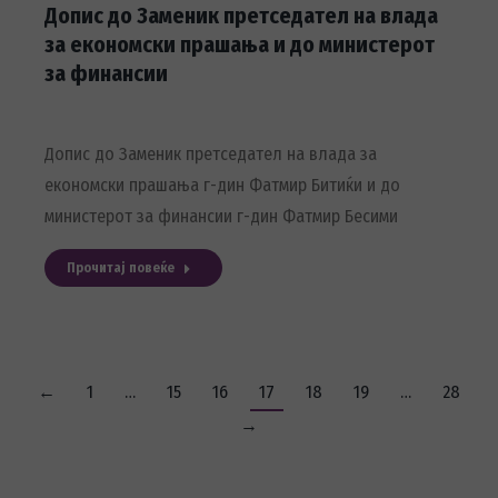
Допис до Заменик претседател на влада
за економски прашања и до министерот
за финансии
Допис до Заменик претседател на влада за
економски прашања г-дин Фатмир Битиќи и до
министерот за финансии г-дин Фатмир Бесими
Прочитај повеќе
←
1
…
15
16
17
18
19
…
28
→