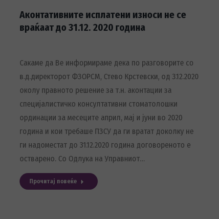
Аконтативните исплатени износи не се
враќаат до 31.12. 2020 година
Сакаме да Ве информираме дека по разговорите со
в.д.директорот ФЗОРСМ, Стево Крстевски, од 3.12.2020
околу правното решение за т.н. аконтации за
специјалис­тичко консултативни стоматолошки
ординации за месе­ците април, мај и јуни во 2020
година и кои требаше ПЗСУ да ги вратат доколку не
ги надоместат до 31.12.2020 годи­на договореното е
остварено. Со Одлука на Управниот…
Прочитај повеќе