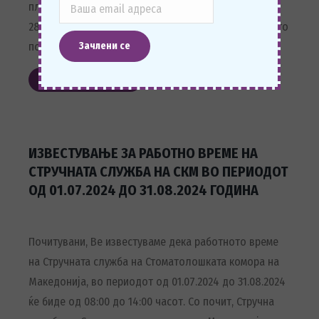
платформата Zoom. Состанокот се одржа на
28.06.2024 (петок) со почеток во 12:00 часот. За да го
погледнете видеото кликнете на следниов ЛИНК
Прочитај повеќе
ИЗВЕСТУВАЊЕ ЗА РАБОТНО ВРЕМЕ НА
СТРУЧНАТА СЛУЖБА НА СКМ ВО ПЕРИОДОТ
ОД 01.07.2024 ДО 31.08.2024 ГОДИНА
Почитувани, Ве известуваме дека работното време
на Стручната служба на Стоматолошката комора на
Македонија, во периодот од 01.07.2024 до 31.08.2024
ќе биде од 08:00 до 14:00 часот. Со почит, Стручна