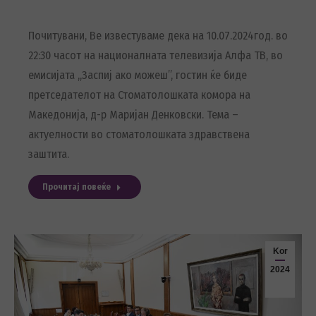
Почитувани, Ве известуваме дека на 10.07.2024год. во
22:30 часот на националната телевизија Алфа ТВ, во
емисијата ,,Заспиј ако можеш”, гостин ќе биде
претседателот на Стоматолошката комора на
Македонија, д-р Маријан Денковски. Тема –
актуелности во стоматолошката здравствена
заштита.
Прочитај повеќе
Kor
2024