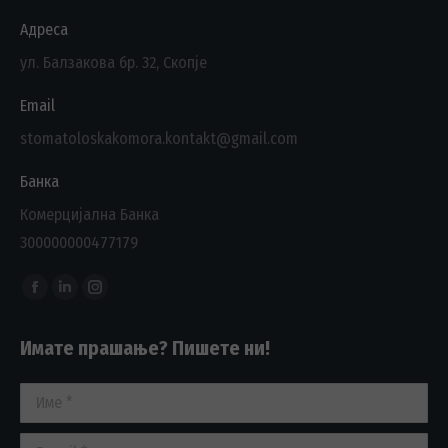
Адреса
ул. Балзакова бр. 32, Скопје
Email
stomatoloskakomora.kontakt@gmail.com
Банка
Комерцијална Банка
300000000477179
Find us on:
Facebook
Linkedin
Instagram
page
page
page
Имате прашање? Пишете ни!
opens
opens
opens
in
in
in
Име *
new
new
new
window
window
window
E-mail *