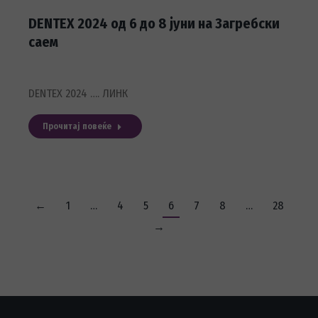
DENTEX 2024 од 6 до 8 јуни на Загребски
саем
DENTEX 2024 …. ЛИНК
Прочитај повеќе
←
1
…
4
5
6
7
8
…
28
→