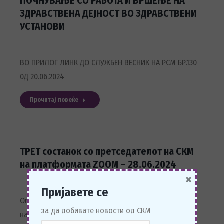
ПОЧНУВАЊЕ СО РАБОТА И ВРШЕЊЕ НА
ЗДРАВСТВЕНА ДЕЈНОСТ ВО ЗДРАВСТВЕНИ
УСТАНОВИ
ВО ПРИЛОГ ЛИНК ДО СЛУЖБЕН ВЕСНИК НА РСМ БР.130
0Д 20.06.2024
Прочитај повеќе
ТРЕТ состанок со претседателот на СКМ
на платформата ZOOM – 28.06.2024
×
Пријавете се
Оnline состанок со претседателот и раководството
за да добивате новости од СКМ
на Стоматолошката комора на Македонија, преку