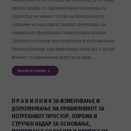
првата средба со парламентарната комисија за
здравство на новиот состав на Македонското
собрание на која присуствуваше делегација на
Германската федерална стоматолошка комора.
Средбата ја отвори претседателката на Комисијата,
Рашела Мизрахи, која информира дека ова е добра
можност за размена на искуства и идеи.…
Прочитај повеќе
П Р А В И Л Н И К ЗА ИЗМЕНУВАЊЕ И
ДОПОЛНУВАЊЕ НА ПРАВИЛНИКОТ ЗА
ПОТРЕБНИОТ ПРОСТОР, ОПРЕМА И
СТРУЧЕН КАДАР ЗА ОСНОВАЊЕ,