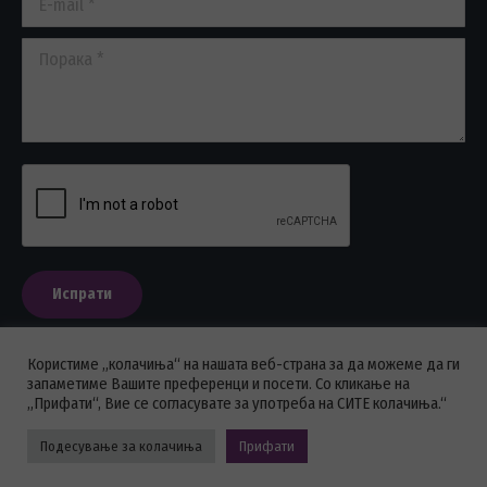
Порака *
Испрати
Користиме „колачиња“ на нашата веб-страна за да можеме да ги
запаметиме Вашите преференци и посети. Со кликање на
„Прифати“, Вие се согласувате за употреба на СИТЕ колачиња.“
ПОЛИТИКА НА ПРИВАТНОСТ
Подесување за колачиња
Прифати
Стоматолошка комора на Македонија © 2026 - Сите права се
задржани.