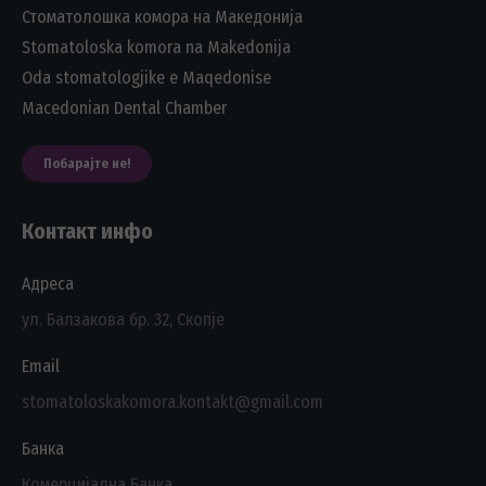
Стоматолошка комора на Македонија
Stomatoloska komora na Makedonija
Oda stomatologjike e Maqedonise
Macedonian Dental Chamber
Побарајте не!
Контакт инфо
Адреса
ул. Балзакова бр. 32, Скопје
Email
stomatoloskakomora.kontakt@gmail.com
Банка
Комерцијална Банка