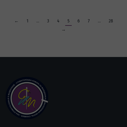
←
1
…
3
4
5
6
7
…
28
→