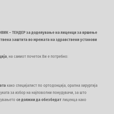
ОВИК – ТЕНДЕР за доделување на лиценци за вршење
ствена заштита во мрежата на здравствени установи
ција
, на самиот почеток Ви е потребно:
ата
како специјалист по ортодонција, орална хирургија
ката за избор на најповолни понудувачи, за што
стувањето
се должни да обезбедат
лиценца како