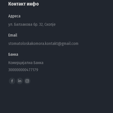
Контакт инфо
Адреса
ул. Балзакова бр. 32, Скопје
Email
stomatoloskakomora.kontakt@gmail.com
Банка
Комерцијална Банка
300000000477179
Find us on:
Facebook
Linkedin
Instagram
page
page
page
opens
opens
opens
in
in
in
new
new
new