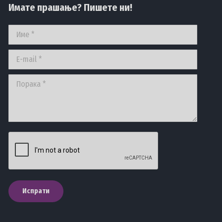
Имате прашање? Пишете ни!
Име *
E-mail *
Порака *
Испрати