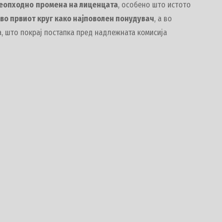
неопходно
промена на лиценцата
, особено што истото
во првиот круг како најповолен понудувач
, а во
, што покрај постапка пред надлежната комисија