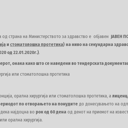
а од страна на Министерството за здравство е објавен
ЈАВЕН П
ија
и
стоматолошка протетика
)
на ниво на секундарна здрав
20 од 22.01.2020г.)
.
ерот, онака како што се наведени во тендерската документа
ургија или стоматолошка протетика
онција, орална хирургија или стоматолошка протетика, а
лиценц
 периодот по отворањето на понудите
до донесувањето на одлу
 дека најдоцна во
рок од 60 дена
од денот на приемот на изве
или орална хирургија.