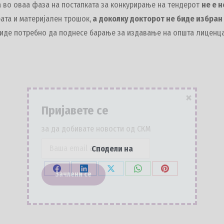
а во оваа фаза на постапката за конкурирање на тендерот
не е 
ата и материјален трошок,
а
доколку докторот не биде избран 
биде потребно да поднесе барање за издавање на општа лиценца
×
Пријавете се
за да добивате новости од СКМ
Сподели на
Share
Share
Share
Share
Share
on
on
on
on
on
Facebook
LinkedIn
X
WhatsApp
Pinterest