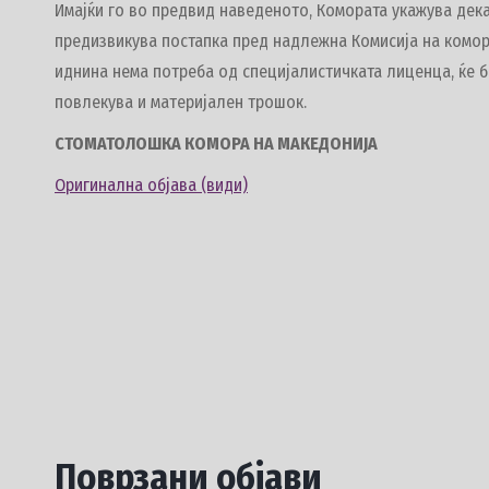
Имајќи го во предвид наведеното, Комората укажува дек
предизвикува постапка пред надлежна Комисија на комор
иднина нема потреба од специјалистичката лиценца, ќе 
повлекува и материјален трошок.
СТОМАТОЛОШКА КОМОРА НА МАКЕДОНИЈА
Оригинална објава (види)
Поврзани објави