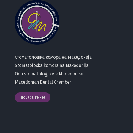
Стоматолошка комора на Македонија
Stomatoloska komora na Makedonija
Oda stomatologjike e Maqedonise
Macedonian Dental Chamber
Побарајте не!