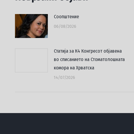
Соопштение
06/08/2026
Статија за К4 Конгресот објавена
во списанието на Стоматолошката
комора на Хрватска
14/07/2026