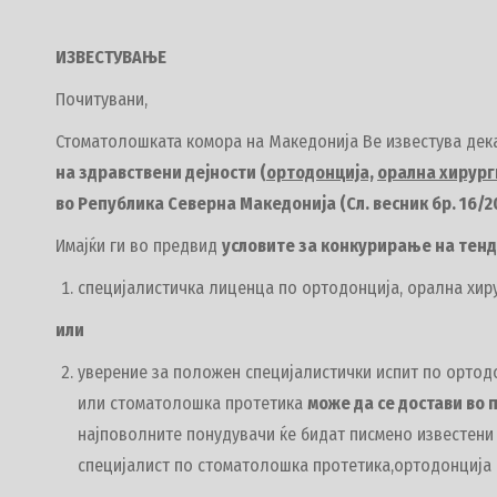
ИЗВЕСТУВАЊЕ
Почитувани,
Стоматолошката комора на Македонија Ве известува дек
на здравствени дејности (
ортодонција,
орална хирург
во Република Северна Македонија (Сл. весник бр. 16/20
Имајќи ги во предвид
условите за конкурирање на тенд
специјалистичка лиценца по ортодонција, орална хир
или
уверение за положен специјалистички испит по ортод
или стоматолошка протетика
може да се достави во
најповолните понудувачи ќе бидат писмено известени
специјалист по стоматолошка протетика,ортодонција 