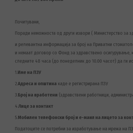
Почитувани,
Поради неможноста од други извори ( Министерство за зд
и релевантна информација за број на Приватни стоматол
и немаат договор со Фонд за здравствено осигурување, 
следните 48 часа (до понеделник до 10.00 часот) да ги 
1.
Име на ПЗУ
2.
Адреса и општина
каде е регистрирана ПЗУ
3.
Број на вработени
(здравствени работници, администр
4.
Лице за контакт
5.
Мобилен телефонски број и е-маил на лицето за кон
Податоците се потребни за изработување на мрежа на ПЗУ 