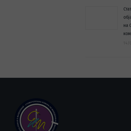
Ста
обј
на 
ком
14/