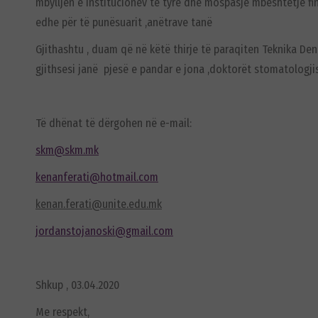
mbylljen e institucionev të tyre dhe mospasje mbështetje fi
edhe për të punësuarit ,anëtrave tanë
Gjithashtu , duam që në këtë thirje të paraqiten Teknika Denta
gjithsesi janë pjesë e pandar e jona ,doktorët stomatologji
Të dhënat të dërgohen në e-mail:
skm@skm.mk
kenanferati@hotmail.com
kenan.ferati@unite.edu.mk
jordanstojanoski@gmail.com
Shkup , 03.04.2020
Me respekt,