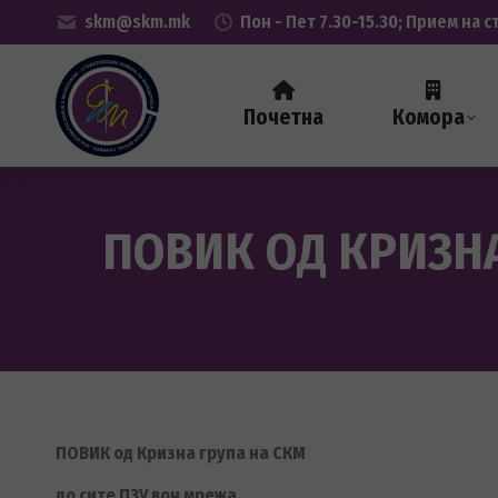
skm@skm.mk
Пон - Пет 7.30-15.30; Прием на с
Почетна
Комора
ПОВИК ОД КРИЗНА
ПОВИК од Кризна група на СКМ
до сите ПЗУ вон мрежа