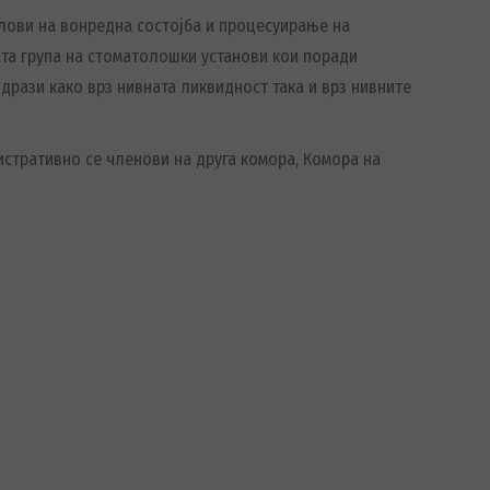
слови на вонредна состојба и процесуирање на
ата група на стоматолошки установи кои поради
рази како врз нивната ликвидност така и врз нивните
нистративно се членови на друга комора, Комора на