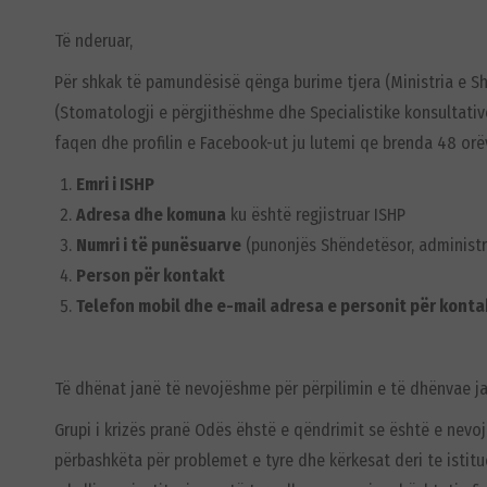
Të nderuar,
Për shkak të pamundësisë qënga burime tjera (Ministria e Sh
(Stomatologji e përgjithëshme dhe Specialistike konsultativ
faqen dhe profilin e Facebook-ut ju lutemi qe brenda 48 orëve
Emri i ISHP
Adresa dhe komuna
ku është regjistruar ISHP
Numri i të punësuarve
(punonjës Shëndetësor, administr
Person për kontakt
Telefon mobil dhe e-mail adresa e personit për kontak
Të dhënat janë të nevojëshme për përpilimin e të dhënvae jas
Grupi i krizës pranë Odës ëhstë e qëndrimit se është e nevo
përbashkëta për problemet e tyre dhe kërkesat deri te istit