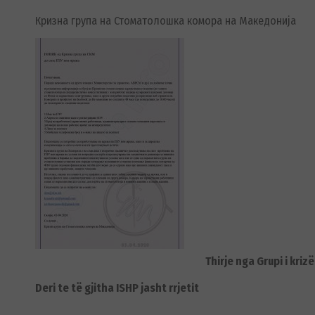
Кризна група на Стоматолошка комора на Македонија
Thirje nga Grupi i kri
Deri te të gjitha ISHP jasht rrjetit