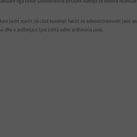
nansiare nga Fondi Shëndetësisë pësojnë humbje të mëdha finansiare e
re jasht rrjetit ,të cilat kundrejt faktit se administrativisht janë a
së dhe e ardhmja e tyre është edhe ardhmëria jonë.