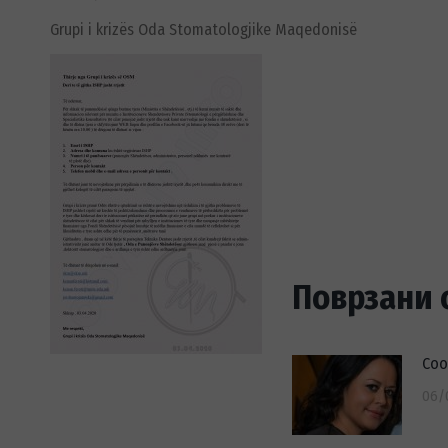
Grupi i krizës Oda Stomatologjike Maqedonisë
Поврзани 
Соо
06/