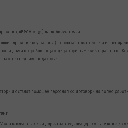
равство, АВРСМ и др.) да добиеме точна
ошки здравствени установи (по општа стоматологија и специјал
како и други потребни податоци ја користиме веб страната на К
испратете следниве податоци:
атори и останат помошен персонал со договори на полно работ
такт
вон мрежа, како и за директна комуникација со сите колеги кои