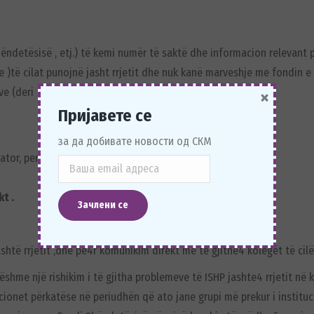
ëndetësisë , etj.) të kemi numër të saktë dhe informacion relevant 
e )të cilat punojnë jasht rrjetit dhe nuk kanë marveshje me fondin 
×
 (deri të hënën ora 10.00 ) të dërgoni të dhënat si vijon :
Пријавете се
за да добивате новости од СКМ
ator, personel ndihmës me kontratëtë plotë dhe).
t .
htë rrjetit ,dhe pe4r komunikim direkt me të gjithe4 kolegët të cilët
jëshme një rishikim i të gjitha problemeve të ISHP jashte4 rrjetit 
ucionet përkatëse në periudhën që ato jane grupi më prekur i institu