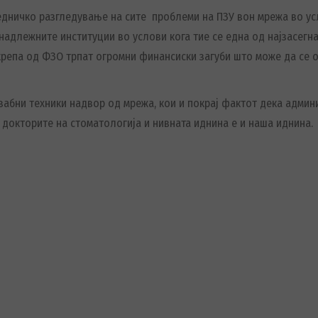
заедничко разгледување на сите проблеми на ПЗУ вон мрежа во у
надлежните институции во услови кога тие се една од најзасегн
репа од ФЗО трпат огромни финансиски загуби што може да се од
 забни техники надвор од мрежа, кои и покрај фактот дека адми
 докторите на стоматологија и нивната иднина е и наша иднина.