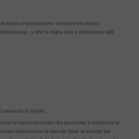
për numrin e Institucioneve Shendetësore Private
e shëndetësisë , si dhe të dhëna tjera e shfytëzojmë WEB
 paraqesin të njejtat .
në kushte të jashtëzakonshme dhe procesuimi e vendimeve të
cioneve shëndetësore të cilat për shkak të vendimt për