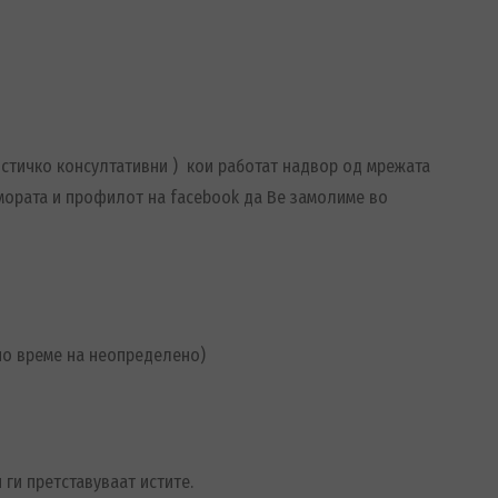
истичко консултативни ) кои работат надвор од мрежата
омората и профилот на facebook да Ве замолиме во
но време на неопределено)
 ги претставуваат истите.