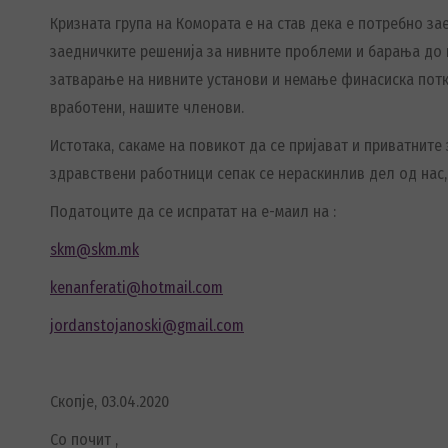
Кризната група на Комората е на став дека е потребно 
заедничките решенија за нивните проблеми и барања до 
затварање на нивните установи и немање финасиска потк
вработени, нашите членови.
Истотака, сакаме на повикот да се пријават и приватните
здравствени работници сепак се нераскинлив дел од нас,
Податоците да се испратат на е-маил на :
skm@skm.mk
kenanferati@hotmail.com
jordanstojanoski@gmail.com
Скопје, 03.04.2020
Со почит ,