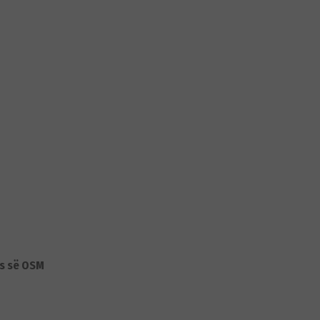
zës së OSM