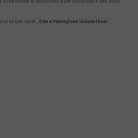
 cila mundë të reflektohet si për likuiditetin e tyre ashtu
nëtar të Ode tjetër
, Oda e Punonjësve Shëndetësor