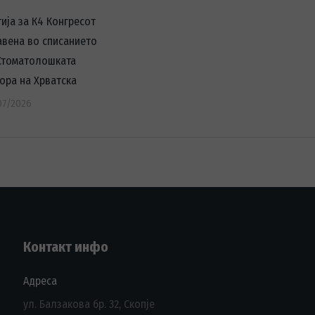
тија за К4 Конгресот
авена во списанието
Стоматолошката
ора на Хрватска
07/2026
Контакт инфо
Адреса
ул. Балзакова бр. 32, Скопје