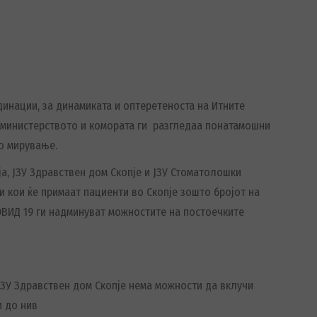
динации, за динамиката и оптеретеноста на Итните
а министерството и комората ги разгледаа понатамошни
во мирување.
а, ЈЗУ Здравствен дом Скопје и ЈЗУ Стоматолошки
 кои ќе примаат пациенти во Скопје зошто бројот на
ОВИД 19 ги надминуват можностите на постоечките
ЈЗУ Здравствен дом Скопје нема можности да вклучи
и до нив