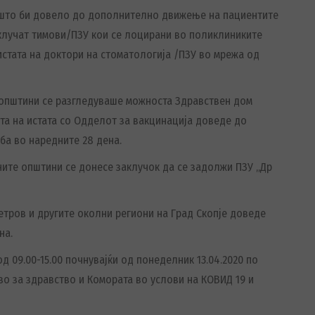
и што би довело до дополнително движење на пациентите
вклучат тимови/ПЗУ кои се лоцирани во поликлиниките
истата на доктори на стоматологија /ПЗУ во мрежа од
 општини се разгледуваше можноста Здравствен дом
та на истата со Одделот за вакцинација доведе до
ба во наредните 28 дена.
ните општини се донесе заклучок да се задолжи ПЗУ „Др
тров и другите околни региони на Град Скопје доведе
на.
д 09.00-15.00 почнувајќи од понеделник 13.04.2020 по
во за здравство и Комората во услови на КОВИД 19 и