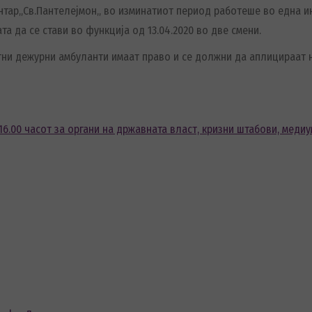
нтар„Св.Пантелејмон„ во изминатиот период работеше во една и
а да се стави во функција од 13.04.2020 во две смени.
 итни дежурни амбуланти имаат право и се должни да аплицираат
6.00 часот за органи на државната власт, кризни штабови, медиу