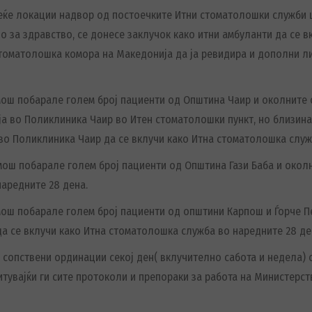
овеќе локации надвор од постоечките Итни стоматолошки служб
о за здравство, се донесе заклучок како итни амбуланти да се 
 Стоматолошка комора на Македонија да ја ревидира и дополни л
омош побарале голем број пациенти од Општина Чаир и околните
ја во Поликлиника Чаир во Итен стоматолошки пункт, но близина
 во Поликлиника Чаир да се вклучи како Итна стоматолошка служ
мош побарале голем број пациенти од Општина Гази Баба и окол
наредните 28 дена.
мош побарале голем број пациенти од општини Карпош и Ѓорче Пе
да се вклучи како Итна стоматолошка служба во наредните 28 де
 сопствени ординации секој ден( вклучително сабота и недела) о
увајќи ги сите протоколи и препораки за работа на Министерст