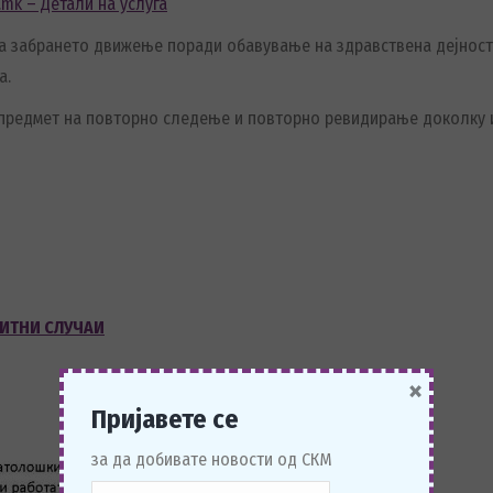
v.mk – Детали на услуга
а забрането движење поради обавување на здравствена дејност.
а.
е предмет на повторно следење и повторно ревидирање доколку и
 ИТНИ СЛУЧАИ
×
Пријавете се
за да добивате новости од СКМ