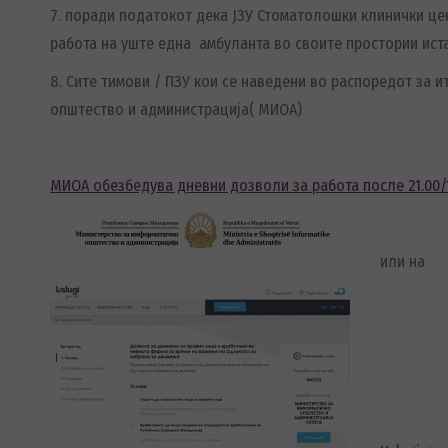
7. поради податокот дека ЈЗУ Стоматолошки клинички це
работа на уште една амбуланта во своите простории истат
8. Сите тимови / ПЗУ кои се наведени во распоредот за
општество и администрација( МИОА)
МИОА обезбедува дневни дозволи за работа после 21.00/1
или на