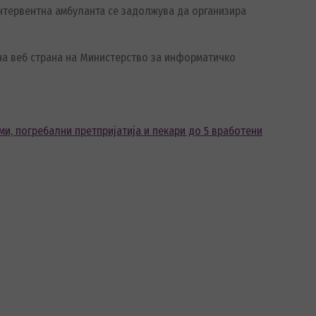
нтервентна амбуланта се задолжува да организира
 на веб страна на Министерство за информатичко
ми, погребални претпријатија и пекари до 5 вработени