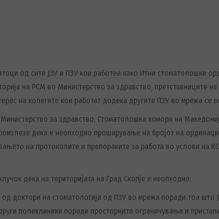
тоци од сите ЈЗУ и ПЗУ кои работеа како Итни стоматолошки ор
иторија на РСМ во Министерство за здравство, претставниците н
терес на колегите кои работат додека другите ПЗУ во мрежа се 
у Министерство за здравство, Стоматолошка комора на Македониј
произлезе дека е неопходно проширување на бројот на ординации
ањето на протоколите и препораките за работа во услови на К
клучок дека на територијата на Град Скопје е неопходно:
е од доктори на стоматологија од ПЗУ во мрежа поради тоа што 
други поликлиники поради просторните ограничувања и пристап