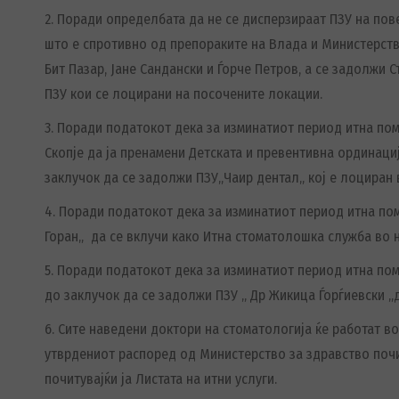
2. Поради определбата да не се дисперзираат ПЗУ на п
што е спротивно од препораките на Влада и Министерств
Бит Пазар, Јане Сандански и Ѓорче Петров, а се задолжи
ПЗУ кои се лоцирани на посочените локации.
3. Поради податокот дека за изминатиот период итна п
Скопје да ја пренамени Детската и превентивна ординаци
заклучок да се задолжи ПЗУ„Чаир дентал„ кој е лоциран
4. Поради податокот дека за изминатиот период итна по
Горан„ да се вклучи како Итна стоматолошка служба во 
5. Поради податокот дека за изминатиот период итна по
до заклучок да се задолжи ПЗУ „ Др Жикица Ѓорѓиевски „
6. Сите наведени доктори на стоматологија ќе работат во
утврдениот распоред од Министерство за здравство почит
почитувајќи ја Листата на итни услуги.