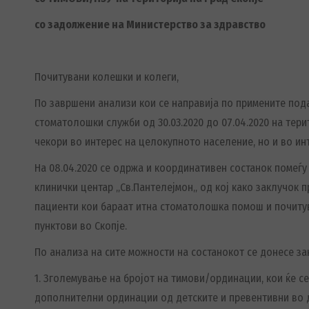
со задолжение на Министерство за здравство
Почитувани колешки и колеги,
По завршени анализи кои се направија по примените пода
стоматолошки служби од 30.03.2020 до 07.04.2020 на тер
чекори во интерес на целокупното население, но и во ин
На 08.04.2020 се одржа и координативен состанок помеѓ
клинички центар „Св.Пантелејмон„ од кој како заклучок 
пациенти кои бараат итна стоматолошка помош и почитув
пунктови во Скопје.
По анализа на сите можности на состанокот се донесе за
1. Зголемување на бројот на тимови/ординации, кои ќе с
дополнителни ординации од детските и превентивни во 