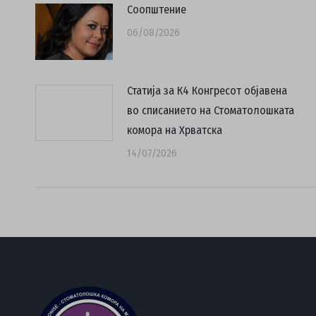
Соопштение
06/08/2026
Статија за К4 Конгресот објавена
во списанието на Стоматолошката
комора на Хрватска
14/07/2026