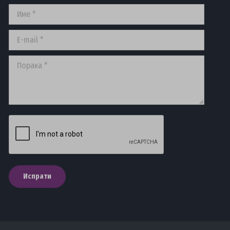
Име *
E-mail *
Порака *
Испрати