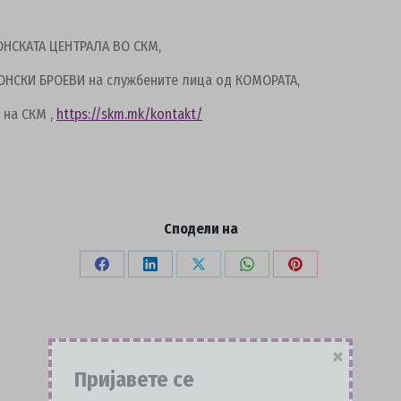
НСКАТА ЦЕНТРАЛА ВО СКМ,
ОНСКИ БРОЕВИ на службените лица од КОМОРАТА,
 на СКМ ,
https://skm.mk/kontakt/
Сподели на
Share
Share
Share
Share
Share
on
on
on
on
on
Facebook
LinkedIn
X
WhatsApp
Pinterest
×
Пријавете се