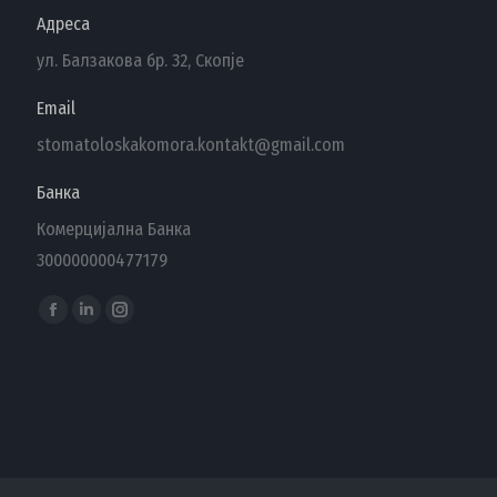
Адреса
ул. Балзакова бр. 32, Скопје
Email
stomatoloskakomora.kontakt@gmail.com
Банка
Комерцијална Банка
300000000477179
Find us on:
Facebook
Linkedin
Instagram
page
page
page
opens
opens
opens
in
in
in
new
new
new
window
window
window