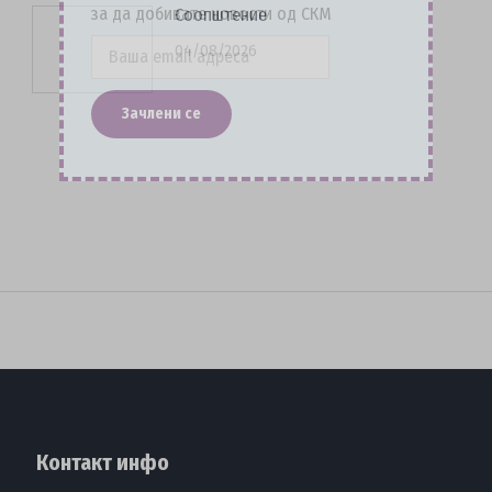
за да добивате новости од СКМ
Соопштение
04/08/2026
Контакт инфо