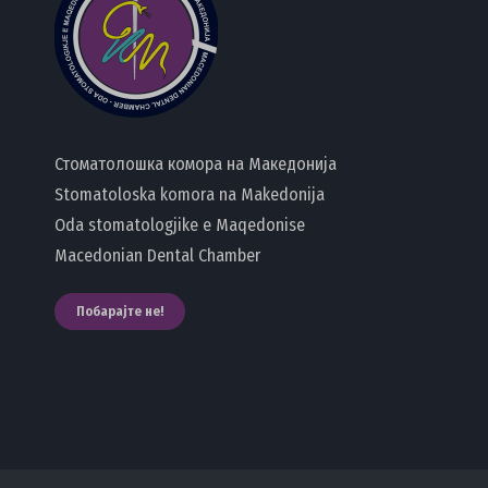
Стоматолошка комора на Македонија
Stomatoloska komora na Makedonija
Oda stomatologjike e Maqedonise
Macedonian Dental Chamber
Побарајте не!