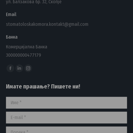
ул. Балзакова бр. 32, Скопје
Email
stomatoloskakomora.kontakt@gmail.com
Банка
Комерцијална Банка
300000000477179
Find us on:
Facebook
Linkedin
Instagram
page
page
page
Имате прашање? Пишете ни!
opens
opens
opens
in
in
in
Име *
new
new
new
window
window
window
E-mail *
Порака *