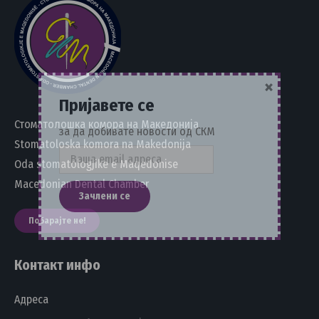
×
Пријавете се
Стоматолошка комора на Македонија
за да добивате новости од СКМ
Stomatoloska komora na Makedonija
Oda stomatologjike e Maqedonise
Macedonian Dental Chamber
Побарајте не!
Контакт инфо
Адреса