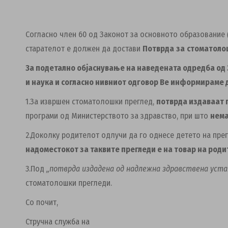
Согласно член 60 од Законот за основното образование
старателот е должен да достави
Потврда
за
стоматолош
За подетално објаснување на наведената одредба од
и наука и согласно нивниот одговор Ве информираме 
1.За извршен стоматолошки преглед,
потврда издаваат 
програми од Министерството за здравство, при што
нема
2.Доколку родителот одлучи да го однесе детето на пре
надоместокот за таквите прегледи е на товар на роди
3.Под
„потврда издадена од надлежна здравствена уста
стоматолошки прегледи.
Со почит,
Стручна служба на