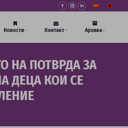
Facebook
Instagram
Linkedin
page
page
page
opens
opens
opens
Новости
Контакт
Архива
in
in
in
new
new
new
window
window
window
О НА ПОТВРДА ЗА
А ДЕЦА КОИ СЕ
ЛЕНИЕ