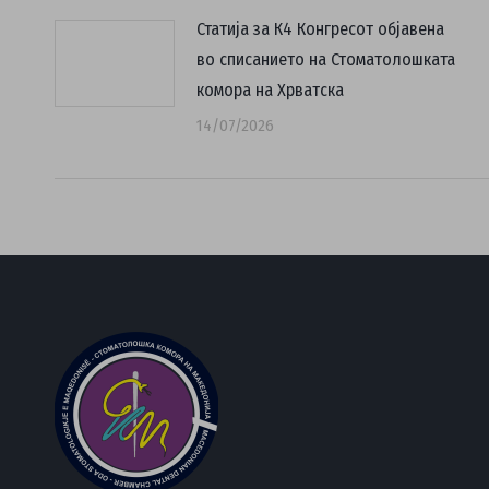
Статија за К4 Конгресот објавена
во списанието на Стоматолошката
комора на Хрватска
14/07/2026