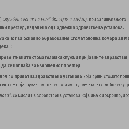
(„Службен весник на РСМ“ бр.161/19 и 229/20),
при запишувањето н
ки преглед, издадена од надлежна здравствена установа.
 Законот за основно образование Стоматолошка комора ан М
дека :
превентивните стоматолошки служби при јавните здравствен
 да се наплаќа за извршениот преглед
.
глед во
приватна здравствена установа
која врши стоматолошки
телот
– појаснуваат во писмено известување кое го добивме утр
нова“
, се мисли на здравствена установа која има одобрение/до