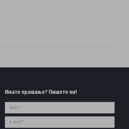
Имате прашање? Пишете ни!
Име *
E-mail *