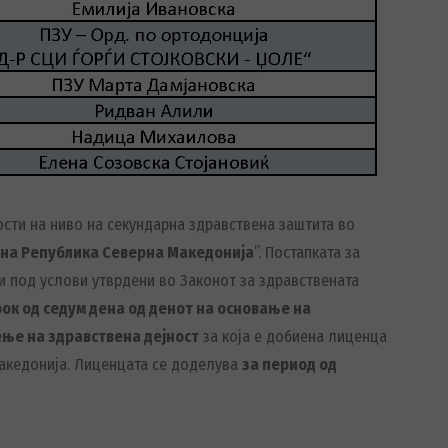
сти на ниво на секундарна здравствена заштита во
к на Република Северна Македонија
”. Постапката за
и под услови утврдени во Законот за здравствената
рок од седум дена од денот на основање на
ење на здравствена дејност
за која е добиена лиценца
Македонија. Лиценцата се доделува
за период од