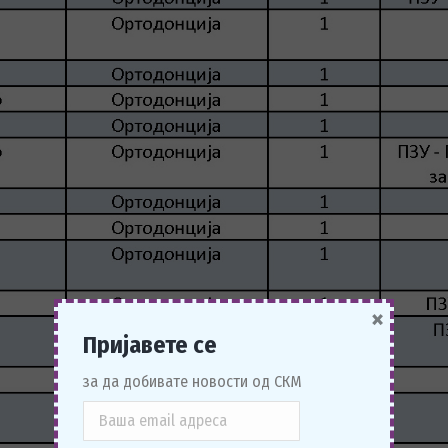
×
Пријавете се
за да добивате новости од СКМ