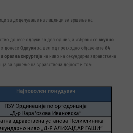
овици за доделување на лиценци за вршење на
ство донесе одлуки за дел од нив, а избрани се
вкупно
тво донесе
Одлуки
за дел од претходно објавените
84
 и
орална хирургија
на ниво на секундарна здравствена
нца за вршење на здравствена дејност и тоа: