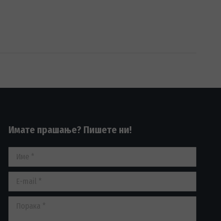
Имате прашање? Пишете ни!
Име *
E-mail *
Порака *