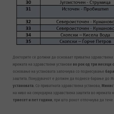
Докторите се должни да основаат приватна здравствена 
мрежата на здравствени установи
во рок од три месеци
основање на установата започнува со поднесување
бара
заштита. Понудувачот е должен да поднесе барање до М
установата
. Со приватната здравствена установа,
Минист
на ниво на секундарна здравствена заштита во мрежата 
триесет и пет години
, при што рокот отпочнува да тече