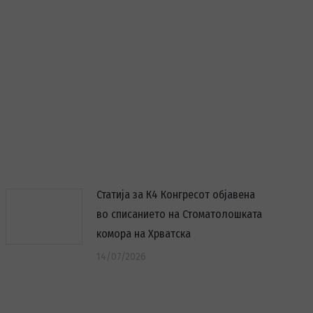
Статија за К4 Конгресот објавена
во списанието на Стоматолошката
комора на Хрватска
14/07/2026