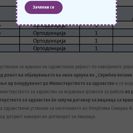
установа за вршење на здравствена дејност по наведените дејно
 од денот на објавувањето на оваа одлука во „Службен весни
ње од понудувачот до Министерството за здравство
и се вод
инистерството за здравство за издавање дозвола за работа
во 
ерството за здравство ќе склучи договор за лиценца за врш
на здравствени установи за населението во Република Северна 
 од датумот наведен во договорот за лиценца.