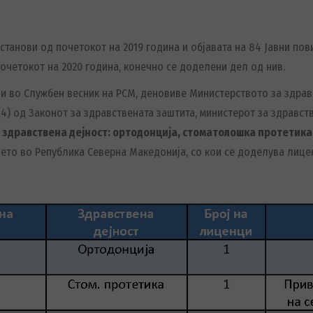
станови од почетокот на 2019 година и објавата на 84 Јавни п
очетокот на 2020 година, конечно се доделени дел од нив.
ци во Службен весник на РСМ, деновиве Министерството за здрав
в (4) од Законот за здравствената заштита, министерот за здравс
 здравствена дејност
: ортодонција
,
стоматолошка протетика
ето во Република Северна Македонија, со кои се доделува лице