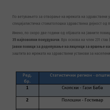
По ветувањето за отворање на мрежата на здравствени у
специјалистичка стоматолошка здравствена дејност од п
Имено, по скоро две години од објавата на Јавните пови
35 најповолни понудувачи
. Врз основа на член 231 ста
Јавни пови
ци за доделување на лиценц
и за вршење на
заштита во мрежата на здравствени установи за населени